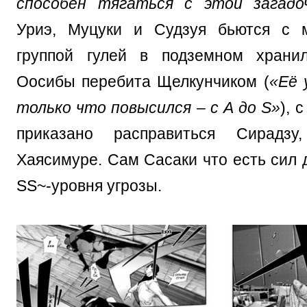
способен тягаться с этой загадо
Уриэ, Муцуки и Судзуя бьются с м
группой гулей в подземном храни
Оосибы перебита Щелкунчиком (
«Её 
только что повысился – с А до S»
), 
приказано расправиться Сирадзу
Хаясимуре. Сам Сасаки что есть сил 
SS~-уровня угрозы.