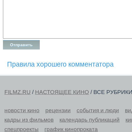
Правила хорошего комментатора
FILMZ.RU
/
НАСТОЯЩЕЕ КИНО
/ ВСЕ РУБРИК
новости кино
рецензии
события и люди
ви
кадры из фильмов
календарь публикаций
ки
спецпроекты
график кинопроката