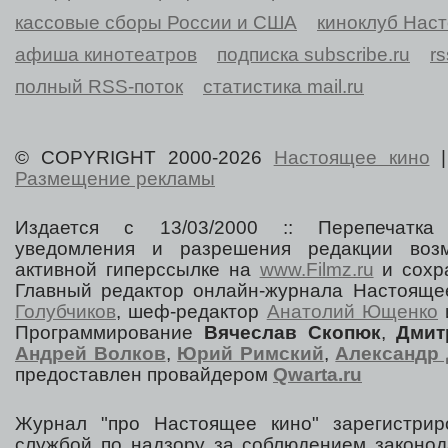
кассовые сборы России и США
киноклуб Нас
афиша кинотеатров
подписка subscribe.ru
r
полный RSS-поток
статистика mail.ru
© COPYRIGHT 2000-2026
Настоящее кино
Размещение рекламы
Издается с 13/03/2000 :: Перепечатка
уведомления и разрешения редакции воз
активной гиперссылке на
www.Filmz.ru
и сохра
Главный редактор онлайн-журнала Настоя
Голубчиков
, шеф-редактор
Анатолий Ющенко
Программирование
Вячеслав Скопюк
,
Дмит
Андрей Волков
,
Юрий Римский
,
Александр 
предоставлен провайдером
Qwarta.ru
Журнал "про Настоящее кино" зарегистрир
службой по надзору за соблюдением законод