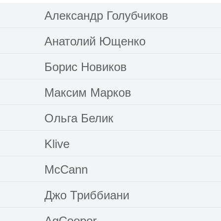
Александр Голубчиков
Анатолий Ющенко
Борис Новиков
Максим Марков
Ольга Белик
Klive
McCann
Джо Триббиани
AgCooper