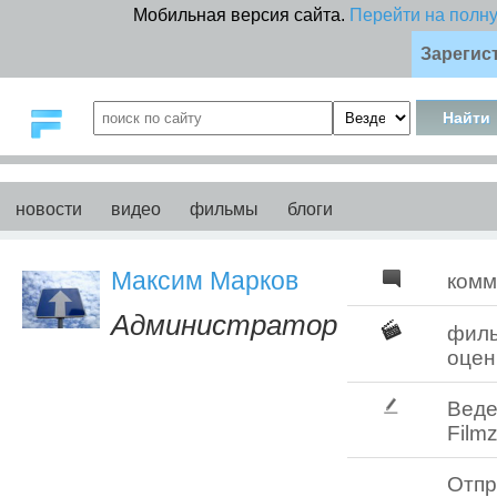
Мобильная версия сайта.
Перейти на полн
Зарегис
новости
видео
фильмы
блоги
Максим Марков
комм
Администратор
фил
оцен
Веде
Filmz
Отпр