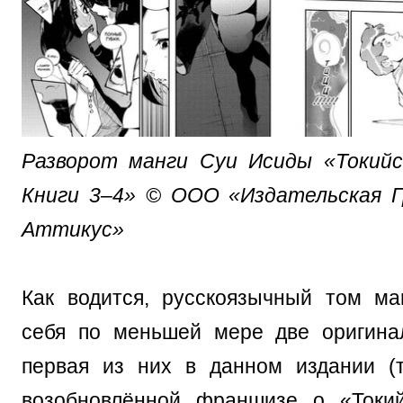
Разворот манги Суи Исиды «Токийск
Книги 3–4» © ООО «Издательская Г
Аттикус»
Как водится, русскоязычный том м
себя по меньшей мере две оригина
первая из них в данном издании 
возобновлённой франшизе о «Токий