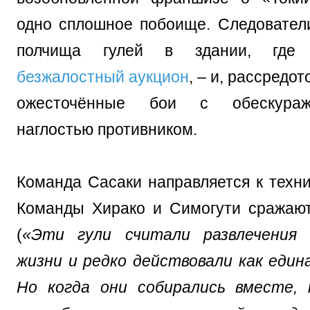
одно сплошное побоище. Следовател
полчища гулей в здании, где
безжалостный аукцион
, – и, рассредо
ожесточённые бои с обескура
наглостью противником.
Команда Сасаки направляется к техни
Команды Хирако и Симогути сражаю
(
«Эти гули считали развлечения
жизни и редко действовали как едина
Но когда они собирались вместе,