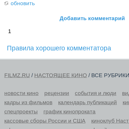
обновить
Добавить комментарий
1
Правила хорошего комментатора
FILMZ.RU
/
НАСТОЯЩЕЕ КИНО
/ ВСЕ РУБРИК
новости кино
рецензии
события и люди
ви
кадры из фильмов
календарь публикаций
ки
спецпроекты
график кинопроката
кассовые сборы России и США
киноклуб Нас