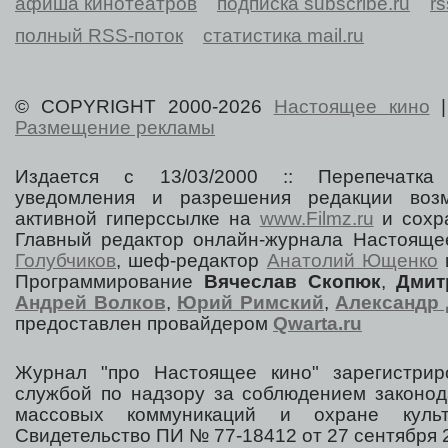
афиша кинотеатров
подписка subscribe.ru
r
полный RSS-поток
статистика mail.ru
© COPYRIGHT 2000-2026
Настоящее кино
Размещение рекламы
Издается с 13/03/2000 :: Перепечатка
уведомления и разрешения редакции воз
активной гиперссылке на
www.Filmz.ru
и сохра
Главный редактор онлайн-журнала Настоя
Голубчиков
, шеф-редактор
Анатолий Ющенко
Программирование
Вячеслав Скопюк
,
Дмит
Андрей Волков
,
Юрий Римский
,
Александр 
предоставлен провайдером
Qwarta.ru
Журнал "про Настоящее кино" зарегистрир
службой по надзору за соблюдением законод
массовых коммуникаций и охране культ
Свидетельство ПИ № 77-18412 от 27 сентября 2