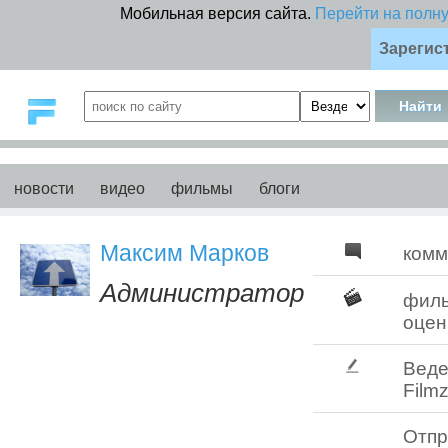
Мобильная версия сайта.
Перейти на полн
Зарегис
новости
видео
фильмы
блоги
Максим Марков
комм
Администратор
фил
оцен
Веде
Filmz
Отпр