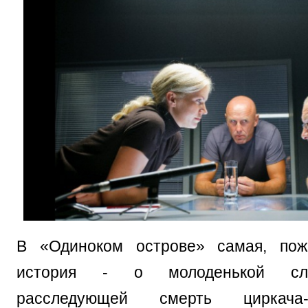
В «Одиноком острове» самая, пож
история - о молоденькой след
расследующей смерть циркача