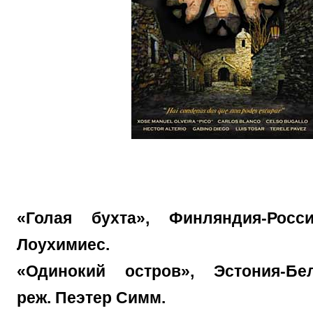
«Голая бухта», Финляндия-Росс
Лоухимиес.
«Одинокий остров», Эстония-Бел
реж. Пеэтер Симм.