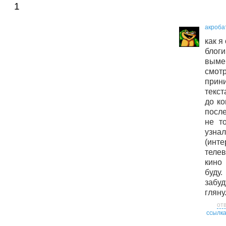
1
акроба
как я
бло
выме
смотр
прин
текст
до ко
после
не т
узн
(ин
теле
кино
буду
забу
гляну
от
ссылк