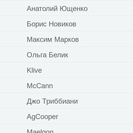
Анатолий Ющенко
Борис Новиков
Максим Марков
Ольга Белик
Klive
McCann
Джо Триббиани
AgCooper
Maelgon