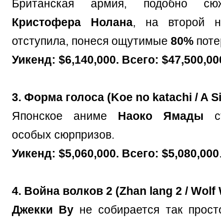
Британская армия, подобно сю
Кристофера Нолана
, на второй н
отступила, понеся ощутимые
80%
поте
Уикенд: $6,140,000. Всего: $47,500,00
3. Форма голоса (Koe no katachi / A Si
Японское аниме
Наоко Ямады
ст
особых сюрпризов.
Уикенд: $5,060,000. Всего: $5,080,000
4. Война волков 2 (Zhan lang 2 / Wolf 
Джекки Ву
не собирается так прост