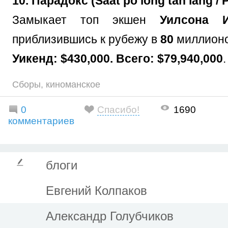
10. Парадокс (Saat po long tan lang / 
Замыкает топ экшен
Уилсона 
приблизившись к рубежу в
80
миллионо
Уикенд: $430,000. Всего: $79,940,000
.
Сборы
,
киноманское
0
Спасибо!
1690
комментариев
блоги
Евгений Колпаков
Александр Голубчиков