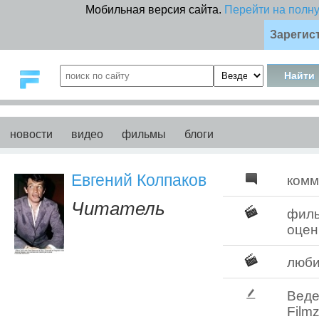
Мобильная версия сайта.
Перейти на полн
Зарегис
новости
видео
фильмы
блоги
Евгений Колпаков
комм
Читатель
фил
оцен
люб
Веде
Filmz