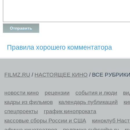
Правила хорошего комментатора
FILMZ.RU
/
НАСТОЯЩЕЕ КИНО
/ ВСЕ РУБРИК
новости кино
рецензии
события и люди
ви
кадры из фильмов
календарь публикаций
ки
спецпроекты
график кинопроката
кассовые сборы России и США
киноклуб Нас
афиша кинотеатров
подписка subscribe.ru
r