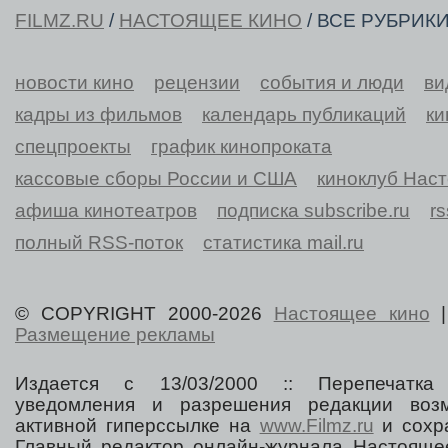
FILMZ.RU
/
НАСТОЯЩЕЕ КИНО
/ ВСЕ РУБРИК
новости кино
рецензии
события и люди
ви
кадры из фильмов
календарь публикаций
ки
спецпроекты
график кинопроката
кассовые сборы России и США
киноклуб Нас
афиша кинотеатров
подписка subscribe.ru
r
полный RSS-поток
статистика mail.ru
© COPYRIGHT 2000-2026
Настоящее кино
Размещение рекламы
Издается с 13/03/2000 :: Перепечатка
уведомления и разрешения редакции воз
активной гиперссылке на
www.Filmz.ru
и сохра
Главный редактор онлайн-журнала Настоя