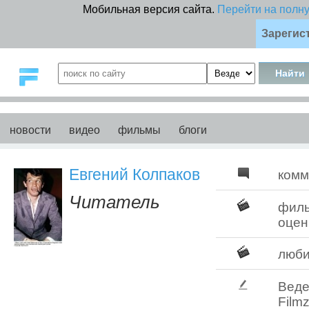
Мобильная версия сайта.
Перейти на полн
Зарегис
новости
видео
фильмы
блоги
Евгений Колпаков
комм
Читатель
фил
оцен
люб
Веде
Filmz