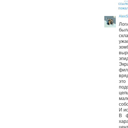
ссылк
пожал
Alex
Логи
был
скл
ужа
зо
вы
эпи
Экр
фил
вря
эт
по
цел
ма
собо
И ис
В ф
хар
цен