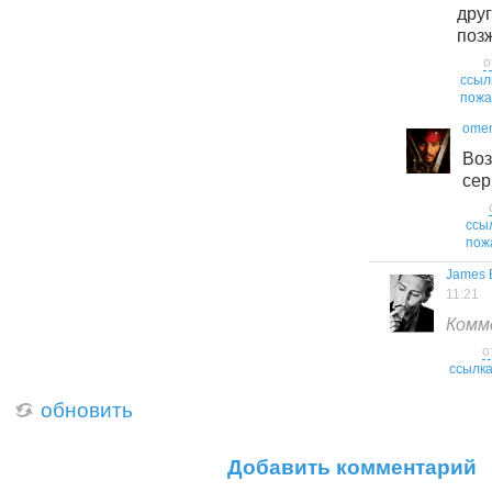
дру
позж
о
ссыл
пожа
ome
Воз
сер
ссы
пож
James 
11:21
Комм
о
ссылк
обновить
Добавить комментарий