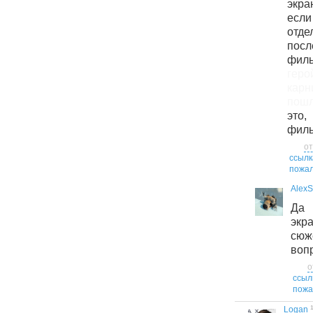
экра
если
отд
пос
филь
гер
карн
пошл
это
филь
от
ссылк
пожал
Alex
Да
экр
сю
вопр
о
ссыл
пожа
1
Logan