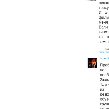
ник
трясу
И эт
фильм
меня 
Если 
кино
то в
замет
от
ссылк
omen
Проб
нет
воо
2жд
Там 
из 
резк
объе
кру
лет