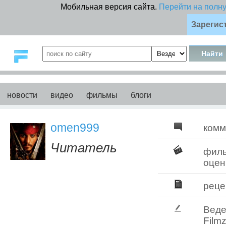
Мобильная версия сайта.
Перейти на полн
Зарегис
новости
видео
фильмы
блоги
omen999
комм
Читатель
фил
оцен
реце
Веде
Filmz