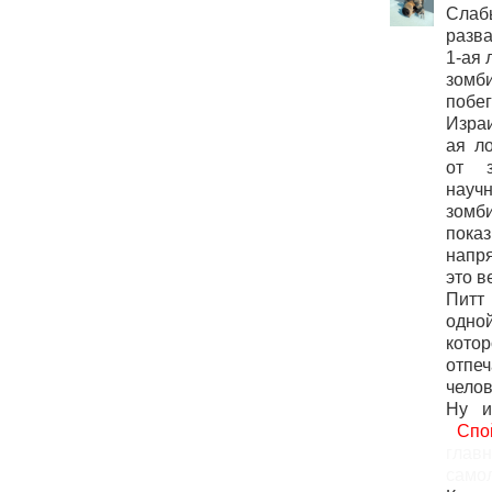
Сл
разва
1-ая 
зомби
побег
Израи
ая ло
от з
науч
зом
пок
напр
это в
Питт
одн
кот
отпе
челов
Ну и
Спо
глав
самол