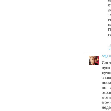
п
о
д
т
с
н
с
в
э
Art_Fu
Со
пун
лучш
знаю
посм
не с
экр
моти
мож
нед