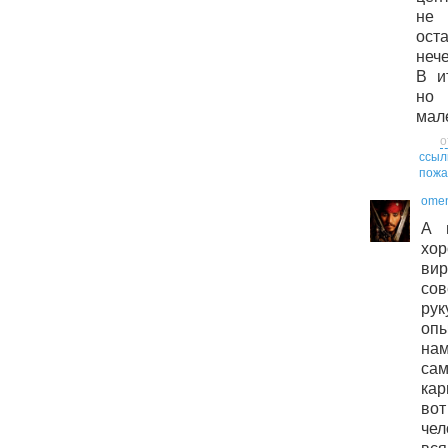
не 
ос
нече
В и
но
мал
о
ссыл
пожа
ome
А 
хо
ви
сов
ру
оп
на
са
кар
во
че