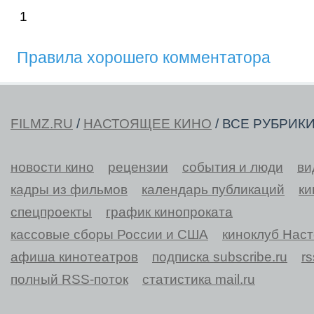
1
Правила хорошего комментатора
FILMZ.RU
/
НАСТОЯЩЕЕ КИНО
/ ВСЕ РУБРИК
новости кино
рецензии
события и люди
ви
кадры из фильмов
календарь публикаций
ки
спецпроекты
график кинопроката
кассовые сборы России и США
киноклуб Нас
афиша кинотеатров
подписка subscribe.ru
r
полный RSS-поток
статистика mail.ru