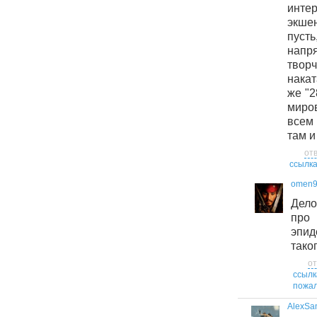
инт
экше
пус
напр
тво
накат
же "
миро
всем
там и
от
ссылк
omen
Дело
про
эпи
тако
от
ссылк
пожал
AlexSa