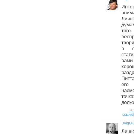
Интер
вним
Личн
дума
тог
бес
твори
в с
стат
вам
хор
разд
Питт
его
нас
точка
долже
от
ссылк
DvigOK
Личн