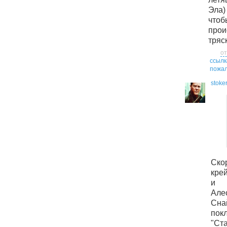
Эла)
что
прои
тряс
от
ссылк
пожал
stoke
Ск
крей
и 
Ал
Сн
по
"Ст