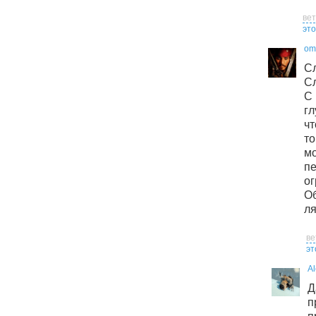
ве
это
om
С
С
С
г
чт
то
м
п
о
О
л
ве
эт
A
п