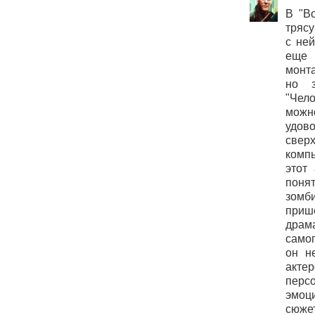
В "В
трясу
с ней
еще
монта
но з
"Чел
мо
уд
свер
комп
этот
поня
зом
при
драма
самог
он н
акт
пер
эмоц
сюжет