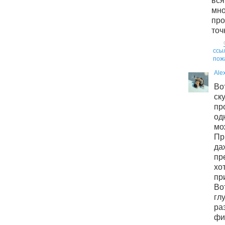
вс
мн
про
точ
ссы
пож
Ale
Во
с
пр
од
мо
Пр
да
пр
хо
пр
Во
г
ра
фи