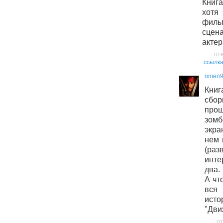
Книга
хотя
фильм
сцен
актер
от
ссылк
omen
Кни
сбор
про
зом
экра
нем 
(ра
инте
два.
А чт
вся 
ист
"Дви
от