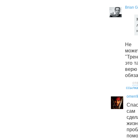
Brian G
Не п
може
"Тре
это т
верю 
обяза
от
ссылк
omen
Спас
сам 
сде
жиз
про
пом