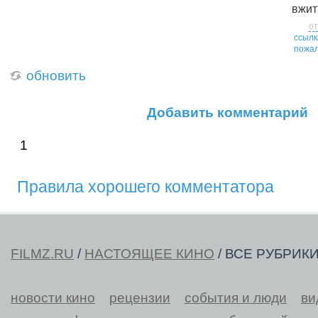
вжит
от
ссылк
пожал
обновить
Добавить комментарий
1
Правила хорошего комментатора
FILMZ.RU
/
НАСТОЯЩЕЕ КИНО
/ ВСЕ РУБРИК
новости кино
рецензии
события и люди
ви