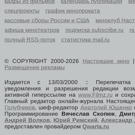
кадры из фильмов
календарь публикаций
ки
спецпроекты
график кинопроката
кассовые сборы России и США
киноклуб Нас
афиша кинотеатров
подписка subscribe.ru
r
полный RSS-поток
статистика mail.ru
© COPYRIGHT 2000-2026
Настоящее кино
Размещение рекламы
Издается с 13/03/2000 :: Перепечатка
уведомления и разрешения редакции воз
активной гиперссылке на
www.Filmz.ru
и сохра
Главный редактор онлайн-журнала Настоя
Голубчиков
, шеф-редактор
Анатолий Ющенко
Программирование
Вячеслав Скопюк
,
Дмит
Андрей Волков
,
Юрий Римский
,
Александр 
предоставлен провайдером
Qwarta.ru