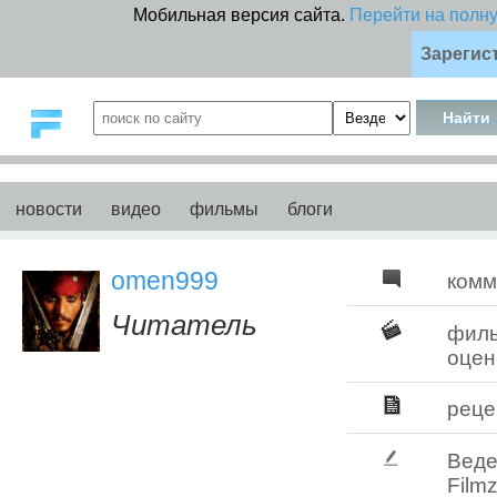
Мобильная версия сайта.
Перейти на полн
Зарегис
новости
видео
фильмы
блоги
omen999
комм
Читатель
фил
оцен
реце
Веде
Filmz