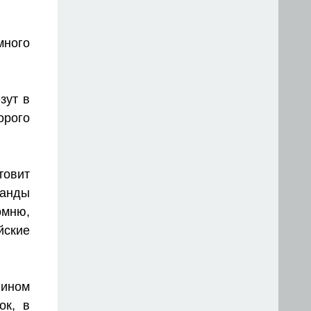
много
зут в
рого
товит
манды
мню,
йские
ином
ок, в