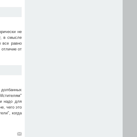
орически не
у, в смысле
и все равно
 отличие от
а долбанных
Мстителям"
ми надо для
е, чего это
ели", когда