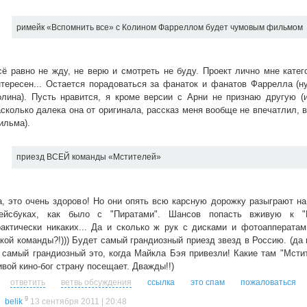
римейк «Вспомнить все» с Колином Фарреллом будет чумовым фильмом
сё равно не жду, не верю и смотреть не буду. Проект лично мне катег
нтересен... Остается порадоваться за фанаток и фанатов Фаррелла (н
олина). Пусть нравится, я кроме версии с Арни не признаю другую (
асколько далека она от оригинала, рассказ меня вообще не впечатлил, в
ильма).
приезд ВСЕЙ команды «Мстителей»
а, это очень здорово! Но они опять всю карсную дорожку разыграют н
ейсбуках, как было с "Пиратами". Шансов попасть вживую к "
рактически никаких... Да и сколько ж рук с дисками и фотоапперата
кой команды?!))) Будет самый грандиозный приезд звезд в Россию. (да н
, самый грандиозный это, когда Майкла Бэя привезли! Какие там "Мстит
ивой кино-бог страну посещает. Дважды!!)
ответить
ветвь обсуждения
ссылка
это спам
пожаловаться
9
belik
13 сентября 2011 | 20:48