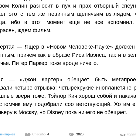
ром Колин разносит в пух и прах отборный спеун
ает это с тем же невинным щенячьим взглядом, 
гда, ибо в этот момент еще не все вспомнил
расен, ждем фильм.
вертая — Ящер в «Новом Человеке-Пауке» должен
нным, причем как в образе Риса Ивэнса, так и в зе
чье. Питер Паркер тоже вроде ничего.
ая — «Джон Картер» обещает быть мегапроек
зали четыре отрывка: четырехрукие инопланетяне р
шные звери тоже, Тэйлор Кич хорош собой и накача
стюмчик ему подобрали соответствующий. Хотим е
ьеру в Москву, но Disney пока ничего не обещает.
ментариев
Спасибо!
4
3826
подел