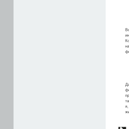
В
и
К
н
ф
Д
ф
п
та
я
ж