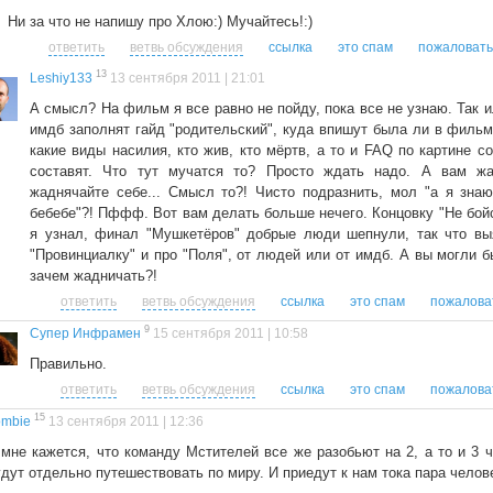
Ни за что не напишу про Хлою:) Мучайтесь!:)
ответить
ветвь обсуждения
ссылка
это спам
пожаловать
13
Leshiy133
13 сентября 2011 | 21:01
А смысл? На фильм я все равно не пойду, пока все не узнаю. Так и
имдб заполнят гайд "родительский", куда впишут была ли в фильм
какие виды насилия, кто жив, кто мёртв, а то и FAQ по картине с
составят. Что тут мучатся то? Просто ждать надо. А вам жа
жаднячайте себе... Смысл то?! Чисто подразнить, мол "а я зна
бебебе"?! Пффф. Вот вам делать больше нечего. Концовку "Не бой
я узнал, финал "Мушкетёров" добрые люди шепнули, так что вы
"Провинциалку" и про "Поля", от людей или от имдб. А вы могли б
зачем жадничать?!
ответить
ветвь обсуждения
ссылка
это спам
пожалова
9
Супер Инфрамен
15 сентября 2011 | 10:58
Правильно.
ответить
ветвь обсуждения
ссылка
это спам
пожалова
15
ombiе
13 сентября 2011 | 12:36
 мне кажется, что команду Мстителей все же разобьют на 2, а то и 3 ч
дут отдельно путешествовать по миру. И приедут к нам тока пара челове