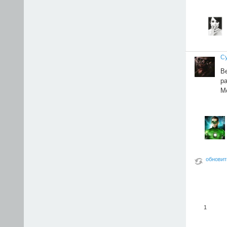
С
В
ра
М
обновит
1