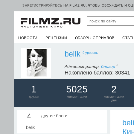
ЗАРЕГИСТРИРУЙТЕСЬ
НА FILMZ.RU, ЧТОБЫ ОБСУЖДАТЬ И О
НОВОСТИ
РЕЦЕНЗИИ
ОБЗОРЫ СЕРИАЛОВ
СТАТ
belik
9 уровень
3
Администратор,
блогер
Накоплено баллов: 30341
1
5025
2
друзья
комментарии
комментарии
дня
другие блоги
bel
belik
Ки