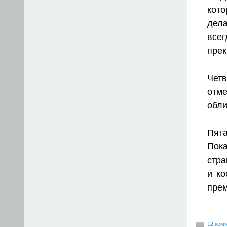
кото
дел
все
прек
Чет
отме
обли
Пят
Пока
стра
и ко
прем
12 ком