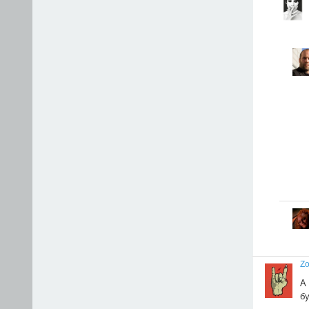
Z
А
бу