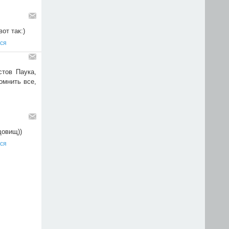
от так:)
ся
стов Паука,
омнить все,
довищ))
ся