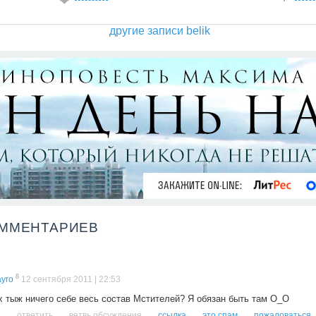
другие записи belik
ОММЕНТАРИЕВ
8
yro
12 сентября 2011 | 22:53
х тыж ничего себе весь состав Мстителей? Я обязан быть там О_О
ответить
ветвь обсуждения
ссылка
это спам
пожаловаться