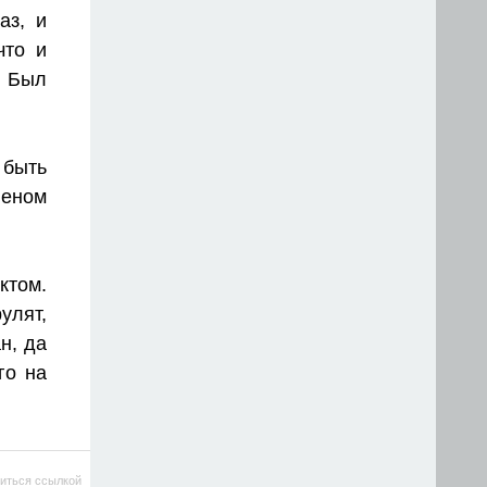
аз, и
что и
. Был
 быть
леном
том.
улят,
н, да
го на
иться ссылкой