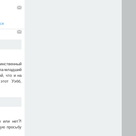
ся
динственный
лла-младший
й, что и на
этот Уэбб,
 или нет?!
дую просьбу