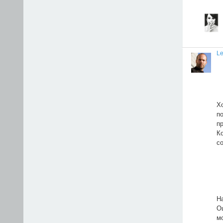
Le
Х
п
п
К
с
Н
О
м