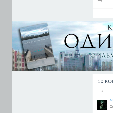
10 К
1
Xa
О