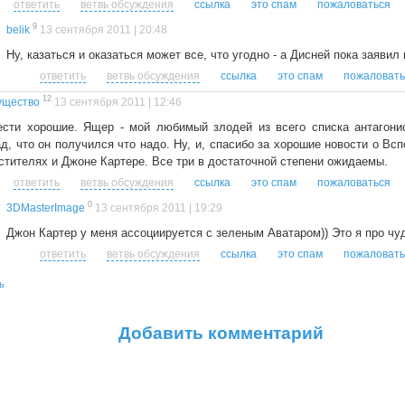
ответить
ветвь обсуждения
ссылка
это спам
пожаловаться
9
belik
13 сентября 2011 | 20:48
Ну, казаться и оказаться может все, что угодно - а Дисней пока заявил в
ответить
ветвь обсуждения
ссылка
это спам
пожаловать
12
ущество
13 сентября 2011 | 12:46
ести хорошие. Ящер - мой любимый злодей из всего списка антагони
д, что он получился что надо. Ну, и, спасибо за хорошие новости о Всп
стителях и Джоне Картере. Все три в достаточной степени ожидаемы.
ответить
ветвь обсуждения
ссылка
это спам
пожаловаться
0
3DMasterImage
13 сентября 2011 | 19:29
Джон Картер у меня ассоциируется с зеленым Аватаром)) Это я про чу
ответить
ветвь обсуждения
ссылка
это спам
пожаловать
ь
Добавить комментарий