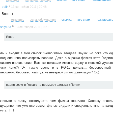
9
belik
13 сентября 2011 | 20:48
Вооот:)
ответить
ветвь обсуждения
ссылка
это спам
пожаловать
13
shiy133
13 сентября 2011 | 9:21
Ящер
оть и входит в мой список "нелюбимых злодеев Паука" но пока что е
овод сие кино посмотреть вообще. Даже в экранко-фотках этот Годзи
роизвел впечатление. Вам же показали именно сцену в женской душево
омик Коне?) Эх, такую сцену и в PG-13 делать... бессовестный 
овершенно бессовестный (уж не неверной ли он ориентации? Оо)
парня везут в Россию на премьеру фильма «Поля»
апишите в личку, пожалуйста, чем фильм кончился. Хлоечку спасли
щущение, что уже все вокруг фильм видели и специально мне на каж
олчат Т_Т