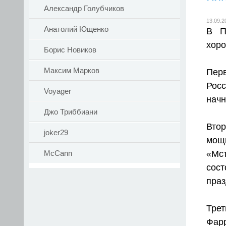
Александр Голубчиков
13.09.2
Анатолий Ющенко
В П
хоро
Борис Новиков
Максим Марков
Перв
Рос
Voyager
начн
Джо Триббиани
Вто
joker29
мощ
«Мс
McCann
сост
праз
Тре
Фар