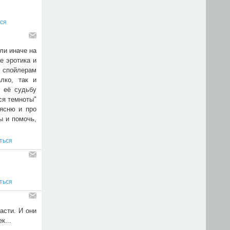
ся
ли иначе на
е эротика и
о спойлерам
лко, так и
ю её судьбу
ся темноты"
ясню и про
ы и помочь,
ться
ться
асти. И они
к...