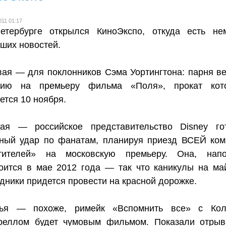
011 01:17
етербурге открылся КиноЭкспо, откуда есть не
ших новостей.
ая — для поклонников Сэма Уортингтона: парня ве
сию на премьеру фильма «Поля», прокат кото
ется 10 ноября.
рая — российское представительство Disney го
ный удар по фанатам, планируя приезд ВСЕЙ ко
тителей» на московскую премьеру. Она, напо
оится в мае 2012 года — так что каникулы на ма
дники придется провести на красной дорожке.
тья — похоже, римейк «Вспомнить все» с Кол
реллом будет чумовым фильмом. Показали отрыв