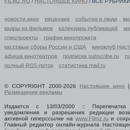
FILMZ.RU
/
НАСТОЯЩЕЕ КИНО
/ ВСЕ РУБРИК
новости кино
рецензии
события и люди
ви
кадры из фильмов
календарь публикаций
ки
спецпроекты
график кинопроката
кассовые сборы России и США
киноклуб Нас
афиша кинотеатров
подписка subscribe.ru
r
полный RSS-поток
статистика mail.ru
© COPYRIGHT 2000-2026
Настоящее кино
Размещение рекламы
Издается с 13/03/2000 :: Перепечатка
уведомления и разрешения редакции воз
активной гиперссылке на
www.Filmz.ru
и сохра
Главный редактор онлайн-журнала Настоя