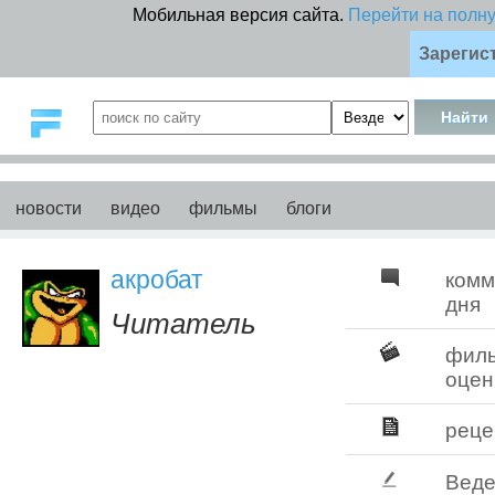
Мобильная версия сайта.
Перейти на полн
Зарегис
новости
видео
фильмы
блоги
акробат
комм
дня
Читатель
фил
оцен
реце
Веде