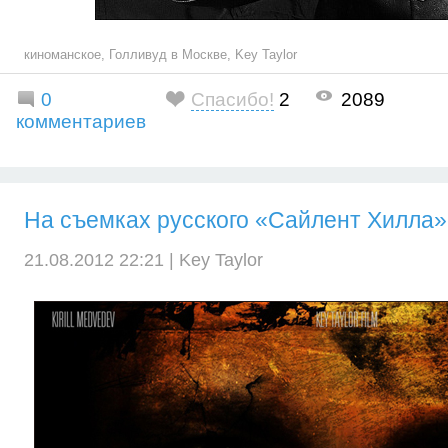
киноманское
,
Голливуд в Москве
,
Key Taylor
0
Спасибо!
2
2089
комментариев
На съемках русского «Сайлент Хилла» 
21.08.2012 22:21 |
Key Taylor