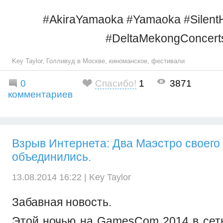
#AkiraYamaoka #Yamaoka #SilentH
#DeltaMekongConcert
Key Taylor
,
Голливуд в Москве
,
киноманское
,
фестивали
0
Спасибо!
1
3871
комментариев
Взрыв Интернета: Два Маэстро своего
объединились.
13.08.2014 16:22 |
Key Taylor
Забавная новость.
Этой ночью на GamesCom 2014 в сет