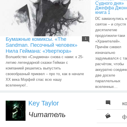
Судного дня»
Джеффа Джон
книга 1
DC замахнулись н
святое – и спустя
десятилетие
продолжили-таки
Бумажные комиксы. «The
1
«Хранителей».
Sandman. Песочный человек»
Причём сиквел
Нила Геймана: «Увертюра»
изначально
Волшебство «Сэндмена» снова с нами: к 25-
задумывался с та
летию легендарной сказки Гейман с
расчётом, чтобы
компанией решились выпустить
аккуратно соедин
своеобразный приквел – про то, как в начале
две доселе
ХХ века Морфей спас всю нашу
параллельных
вселенную!..
вселенных…
Key Taylor
к
Читатель
ф