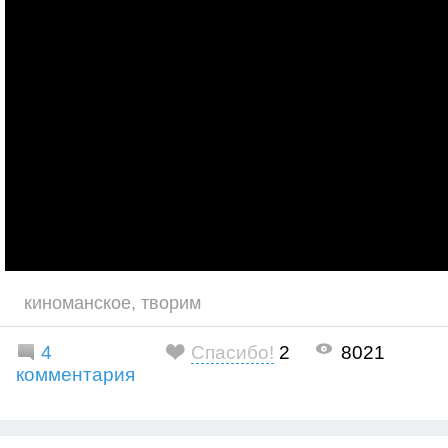
киноманское
,
творим
4
Спасибо!
2
8021
комментария