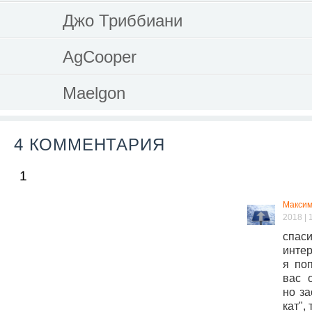
Джо Триббиани
AgCooper
Maelgon
4 КОММЕНТАРИЯ
1
Максим
2018 | 
спаси
интер
я по
вас 
но за
кат",