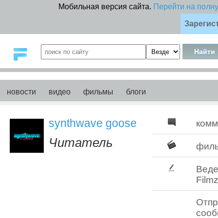
Мобильная версия сайта.
Перейти на полн
Зарегис
новости
видео
фильмы
блоги
synthwave goose
комм
Читатель
фил
Веде
Filmz
Отпр
соо