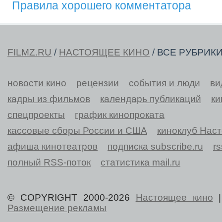
Правила хорошего комментатора
FILMZ.RU
/
НАСТОЯЩЕЕ КИНО
/ ВСЕ РУБРИК
новости кино
рецензии
события и люди
ви
кадры из фильмов
календарь публикаций
ки
спецпроекты
график кинопроката
кассовые сборы России и США
киноклуб Нас
афиша кинотеатров
подписка subscribe.ru
r
полный RSS-поток
статистика mail.ru
© COPYRIGHT 2000-2026
Настоящее кино
Размещение рекламы