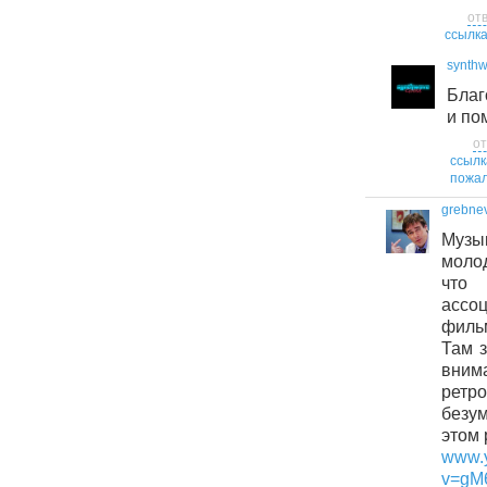
от
ссылк
synth
Благ
и по
от
ссылк
пожал
grebne
Муз
молод
что
ассо
филь
Там 
вни
ретр
безум
этом 
www.
v=gM