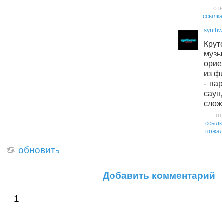
от
ссылк
synth
Крут
муз
орие
из ф
- па
сау
слож
от
ссылк
пожал
обновить
Добавить комментарий
1