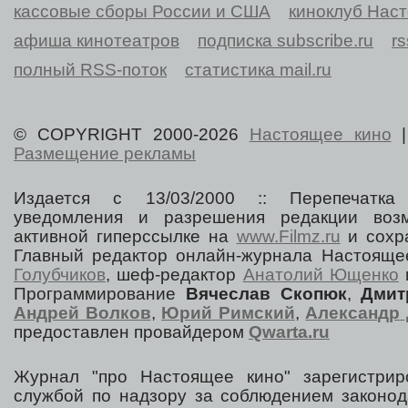
кассовые сборы России и США
киноклуб Нас
афиша кинотеатров
подписка subscribe.ru
r
полный RSS-поток
статистика mail.ru
© COPYRIGHT 2000-2026
Настоящее кино
Размещение рекламы
Издается с 13/03/2000 :: Перепечатка
уведомления и разрешения редакции воз
активной гиперссылке на
www.Filmz.ru
и сохра
Главный редактор онлайн-журнала Настоя
Голубчиков
, шеф-редактор
Анатолий Ющенко
Программирование
Вячеслав Скопюк
,
Дмит
Андрей Волков
,
Юрий Римский
,
Александр 
предоставлен провайдером
Qwarta.ru
Журнал "про Настоящее кино" зарегистрир
службой по надзору за соблюдением законод