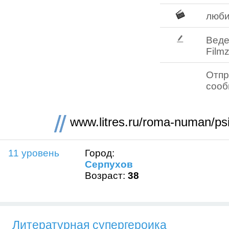
люб
Веде
Filmz
Отпр
соо
www.litres.ru/roma-numan/psih
11 уровень
Город:
Серпухов
Возраст:
38
Литературная супергероика