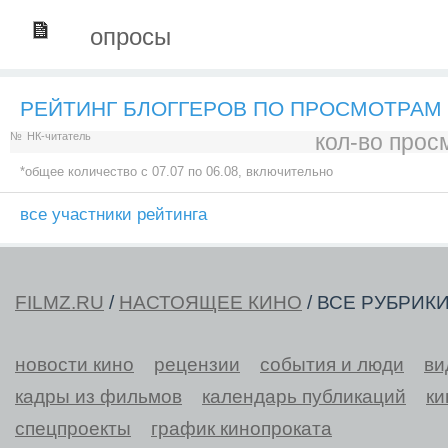
опросы
РЕЙТИНГ БЛОГГЕРОВ ПО ПРОСМОТРАМ
кол-во прос
№
НК-читатель
*общее количество c 07.07 по 06.08, включительно
все участники рейтинга
FILMZ.RU
/
НАСТОЯЩЕЕ КИНО
/ ВСЕ РУБРИК
новости кино
рецензии
события и люди
ви
кадры из фильмов
календарь публикаций
ки
спецпроекты
график кинопроката