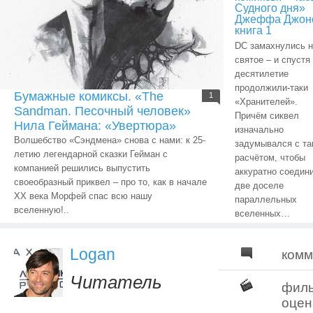
Судного дня»
Джеффа Джон
книга 1
DC замахнулись н
святое – и спустя
десятилетие
продолжили-таки
Бумажные комиксы. «The
1
«Хранителей».
Sandman. Песочный человек»
Причём сиквел
Нила Геймана: «Увертюра»
изначально
Волшебство «Сэндмена» снова с нами: к 25-
задумывался с та
летию легендарной сказки Гейман с
расчётом, чтобы
компанией решились выпустить
аккуратно соедин
своеобразный приквел – про то, как в начале
две доселе
ХХ века Морфей спас всю нашу
параллельных
вселенную!..
вселенных…
Logan
комм
Читатель
фил
оцен