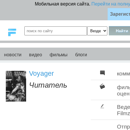
Мобильная версия сайта.
Перейти на полн
Зарегис
новости
видео
фильмы
блоги
Voyager
комм
Читатель
фил
оцен
Веде
Filmz
Отпр