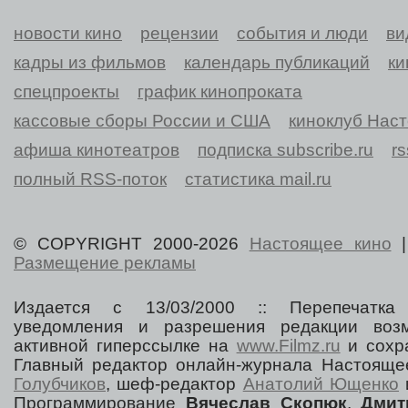
новости кино
рецензии
события и люди
ви
кадры из фильмов
календарь публикаций
ки
спецпроекты
график кинопроката
кассовые сборы России и США
киноклуб Нас
афиша кинотеатров
подписка subscribe.ru
r
полный RSS-поток
статистика mail.ru
© COPYRIGHT 2000-2026
Настоящее кино
Размещение рекламы
Издается с 13/03/2000 :: Перепечатка
уведомления и разрешения редакции воз
активной гиперссылке на
www.Filmz.ru
и сохра
Главный редактор онлайн-журнала Настоя
Голубчиков
, шеф-редактор
Анатолий Ющенко
Программирование
Вячеслав Скопюк
,
Дмит