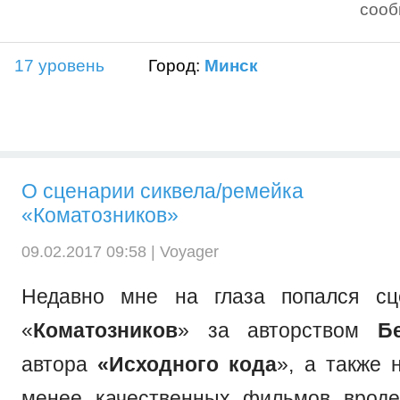
соо
17 уровень
Город:
Минск
О сценарии сиквела/ремейка
«Коматозников»
09.02.2017 09:58 |
Voyager
Недавно мне на глаза попался сц
«
Коматозников
» за авторством
Б
автора
«Исходного кода
», а также 
менее качественных фильмов врод