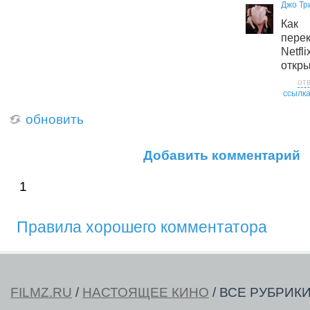
Джо Тр
Как
пере
Netf
откры
от
ссылк
обновить
Добавить комментарий
1
Правила хорошего комментатора
FILMZ.RU
/
НАСТОЯЩЕЕ КИНО
/ ВСЕ РУБРИК