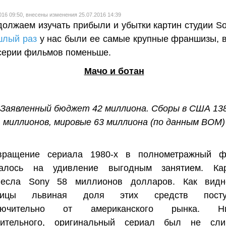
016 09:50, внесены изменения 25.07.2016 14:39
олжаем изучать прибыли и убытки картин студии So
шлый раз
у нас были ее самые крупные франшизы, в
серии фильмов поменьше.
Мачо и ботан
Заявленный бюджет 42 миллиона. Сборы в США 13
миллионов, мировые 63 миллиона (по данным BOM)
вращение сериала 1980-х в полнометражный ф
залось на удивление выгодным занятием. Кар
несла Sony 58 миллионов долларов. Как видн
лицы львиная доля этих средств посту
лючительно от американского рынка. Ни
вительного, оригинальный сериал был не сли