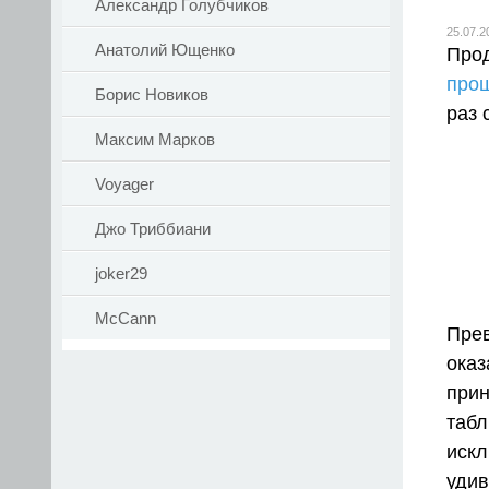
Александр Голубчиков
25.07.2
Анатолий Ющенко
Прод
про
Борис Новиков
раз 
Максим Марков
Voyager
Джо Триббиани
joker29
McCann
Пре
ока
при
таб
иск
уди