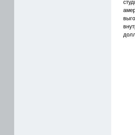
студ
аме
выг
внут
дол