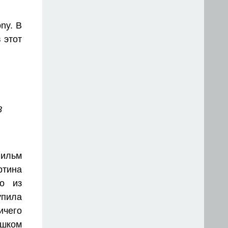
ny. В
 этот
8
ильм
тина
о из
пила
чего
шком