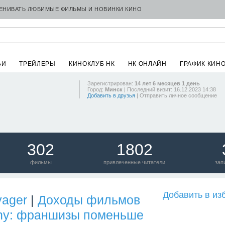
ЦЕНИВАТЬ ЛЮБИМЫЕ ФИЛЬМЫ И НОВИНКИ КИНО
ЬИ
ТРЕЙЛЕРЫ
КИНОКЛУБ НК
НК ОНЛАЙН
ГРАФИК КИН
Зарегистрирован:
14 лет 6 месяцев 1 день
Город:
Минск
| Последний визит: 16.12.2023 14:38
Добавить в друзья
|
Отправить личное сообщение
302
1802
фильмы
привлеченные читатели
зап
Добавить в из
yager
|
Доходы фильмов
ny: франшизы поменьше