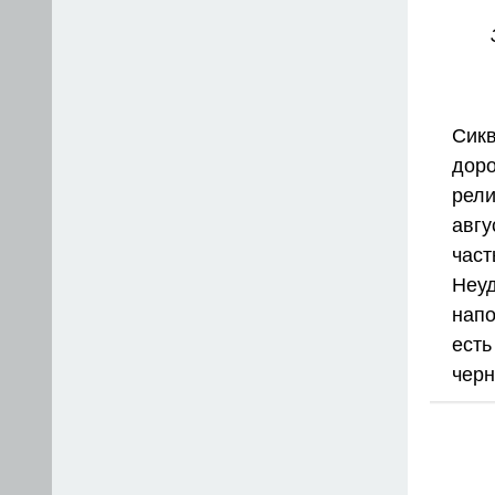
Сик
доро
рел
авг
час
Неу
напо
ест
черн