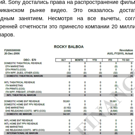
ий. Sony достались права на распространение филь
риканском рынке видео. Это оказалось доста
одным занятием. Несмотря на все вычеты, сог
ренней отчетности это принесло компании 20 милл
ларов.