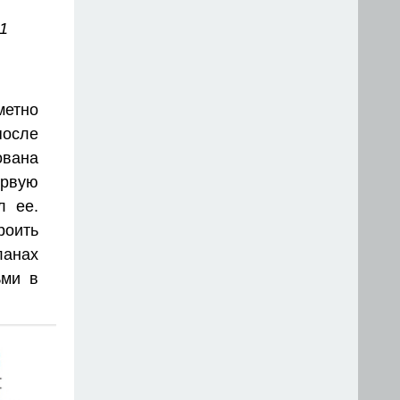
1
метно
после
ована
ервую
л ее.
оить
ланах
ьми в