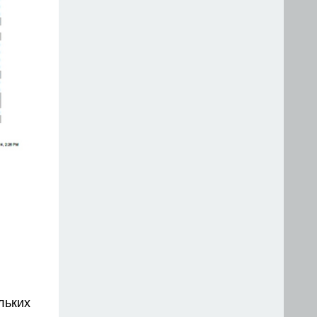
льких