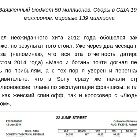
Заявленный бюджет 50 миллионов. Сборы в США 19
миллионов, мировые 139 миллиона
вел неожиданного хита 2012 года обошелся за
же, но результат того стоил. Уже через два месяца 
иза (напоминаю, что вся эта отчетность датир
устом 2014 года) «Мачо и ботан» почти догнал п
ть по прибылям, а с тех пор я уверен и перегна
дивительно, что в Sony сразу же начали стр
леоновские планы по эксплуатации франшизы: в п
ь как женский спин-офф, так и кроссовер с «Люд
ом».