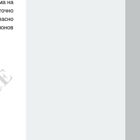
ма на
точно
ласно
ионов