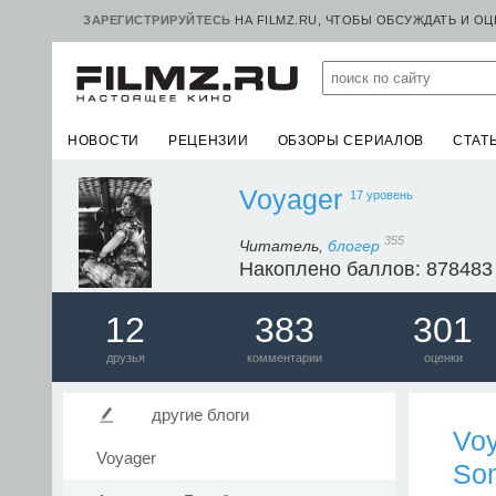
ЗАРЕГИСТРИРУЙТЕСЬ
НА FILMZ.RU, ЧТОБЫ ОБСУЖДАТЬ И О
НОВОСТИ
РЕЦЕНЗИИ
ОБЗОРЫ СЕРИАЛОВ
СТАТ
Voyager
17 уровень
355
Читатель,
блогер
Накоплено баллов: 878483
12
383
301
друзья
комментарии
оценки
другие блоги
Vo
Voyager
So