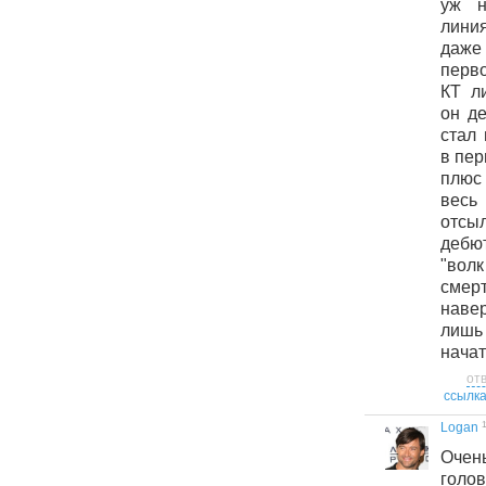
уж н
линия
даж
перво
КТ л
он де
стал
в пер
плюс
весь
отсыл
дебют
"вол
сме
наве
лишь
начат
от
ссылк
1
Logan
Очен
голо