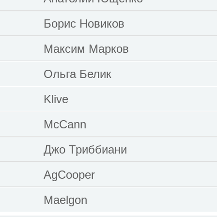
Борис Новиков
Максим Марков
Ольга Белик
Klive
McCann
Джо Триббиани
AgCooper
Maelgon