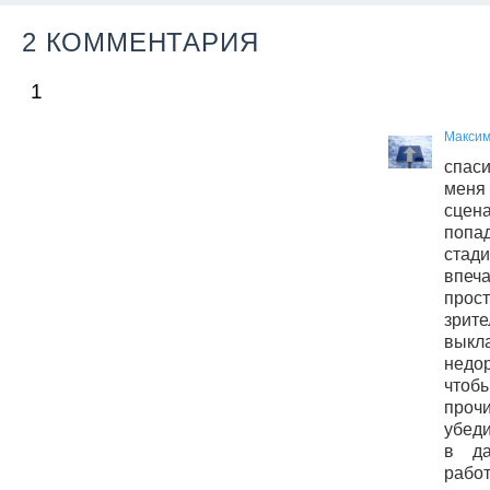
2 КОММЕНТАРИЯ
1
Максим
спаси
меня 
сце
попа
стад
впеч
про
зрит
выкл
недо
чтоб
проч
убеди
в да
работ