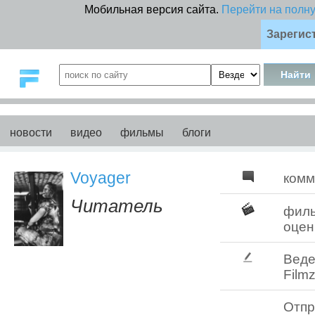
Мобильная версия сайта.
Перейти на полн
Зарегис
новости
видео
фильмы
блоги
Voyager
комм
Читатель
фил
оцен
Веде
Filmz
Отпр