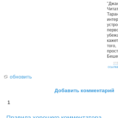
"Джан
Чит
Тар
инте
устро
перв
убеж
каже
того
прос
Беше
от
ссылк
обновить
Добавить комментарий
1
Правила хорошего комментатора