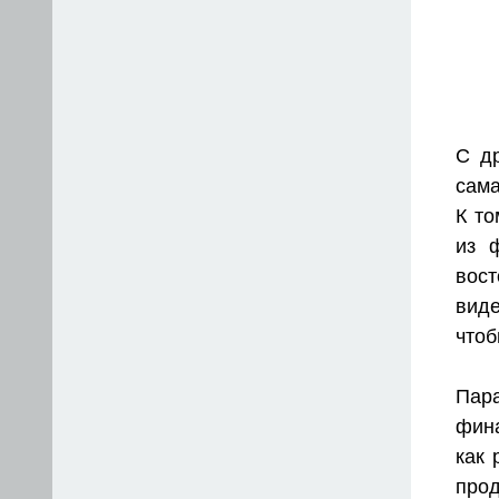
C д
сама
К то
из 
вос
виде
чтоб
Пар
фин
как 
про