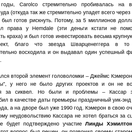
годы, Carolco стремительно пробивалась на в
уда (откуда так же стремительно упадет всего через 
 был готов рискнуть. Потому, за 5 миллионов долл
ил права у Hemdale (эти деньги кстати не пом
ть краха) и был готов инвестировать весьма крупну
ект, благо что звезда Шварценеггера в то
тельно восходила и он выдавал один успешный ф
.
лся второй элемент головоломки – Джеймс Кэмерон
ны”, у него не было других проектов и он не в
ся за сиквел. Но были и проблемы – Кассар з
бил в качестве даты премьеры праздничный уик-энд
ода, а на дворе был уже 1990 год. Кэмерон в свою о
му неудовольствию Кассара не хотел браться за с
не будет подтверждено участие
Линды Хэмилто
этот вопрос был решен, он позвонил своему старом