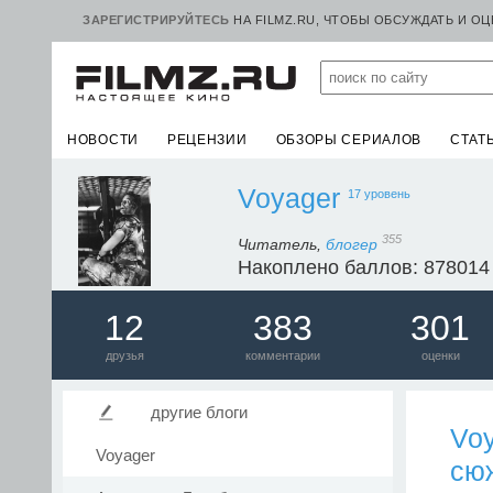
ЗАРЕГИСТРИРУЙТЕСЬ
НА FILMZ.RU, ЧТОБЫ ОБСУЖДАТЬ И О
НОВОСТИ
РЕЦЕНЗИИ
ОБЗОРЫ СЕРИАЛОВ
СТАТ
Voyager
17 уровень
355
Читатель,
блогер
Накоплено баллов: 878014
12
383
301
друзья
комментарии
оценки
другие блоги
Vo
Voyager
сюж