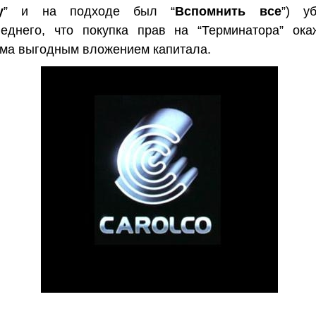
у
” и на подходе был “
Вспомнить все
”) у
леднего, что покупка прав на “Терминатора” ока
ма выгодным вложением капитала.