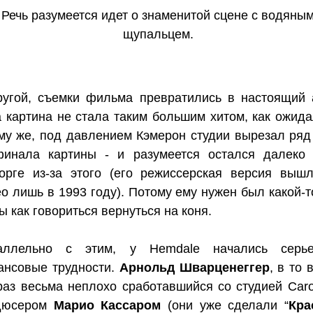
Речь разумеется идет о знаменитой сцене с водяны
щупальцем.
ругой, съемки фильма превратились в настоящий 
 картина не стала таким большим хитом, как ожида
му же, под давлением Кэмерон студии вырезал ряд
финала картины - и разумеется остался далеко
торге из-за этого (его режиссерская версия выш
о лишь в 1993 году). Потому ему нужен был какой-то
ы как говориться вернуться на коня.
аллельно с этим, у Hemdale начались серье
ансовые трудности.
Арнольд Шварценеггер
, в то 
раз весьма неплохо сработавшийся со студией Caro
дюсером
Марио Кассаром
(они уже сделали “
Кра