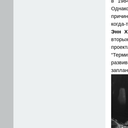
в 1984
Однако
причин
когда-
Энн Х
вторых
проек
“Терм
развив
заплан