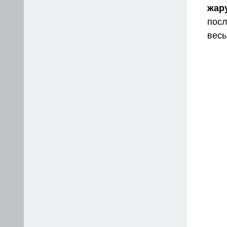
жар
пос
весь