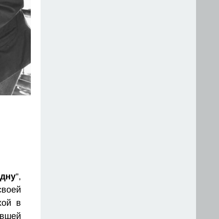
дну
”,
воей
хой в
вшей