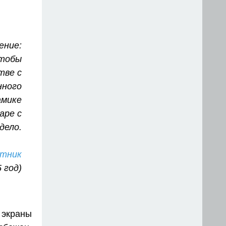
ение:
чтобы
тве с
нного
амике
аре с
дело.
тник
5 год)
 экраны