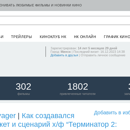
ЦЕНИВАТЬ ЛЮБИМЫЕ ФИЛЬМЫ И НОВИНКИ КИНО
ЬИ
ТРЕЙЛЕРЫ
КИНОКЛУБ НК
НК ОНЛАЙН
ГРАФИК КИН
Зарегистрирован:
14 лет 5 месяцев 29 дней
Город:
Минск
| Последний визит: 16.12.2023 14:38
Добавить в друзья
|
Отправить личное сообщение
302
1802
фильмы
привлеченные читатели
зап
Добавить в из
yager
|
Как создавался
ет и сценарий х/ф “Терминатор 2: