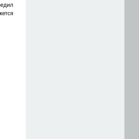
бедил
жется