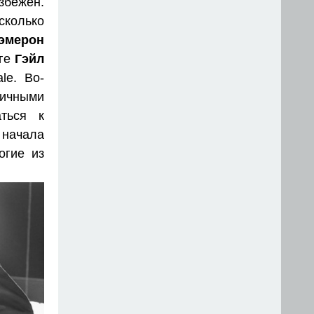
збежен.
сколько
эмерон
ге
Гэйл
le. Во-
личными
ться к
 начала
огие из