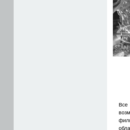
Все 
воз
фил
обл