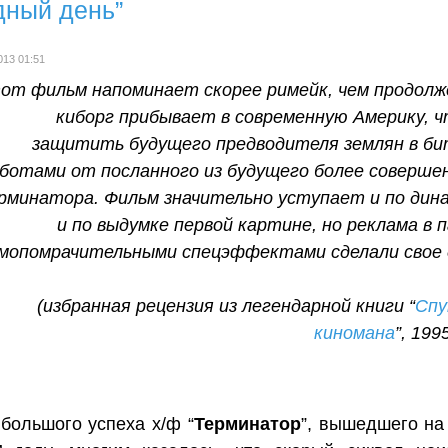
дный день”
013 01:51
от фильм напоминает скорее римейк, чем продолж
киборг прибывает в современную Америку, 
защитить будущего предводителя землян в би
ботами от посланного из будущего более соверше
рминатора. Фильм значительно уступает и по дин
и по выдумке первой картине, но реклама в п
мопомрачительными спецэффектами сделали свое 
(избранная рецензия из легендарной книги “
Спу
киномана
”, 199
большого успеха х/ф “
Терминатор
”, вышедшего на