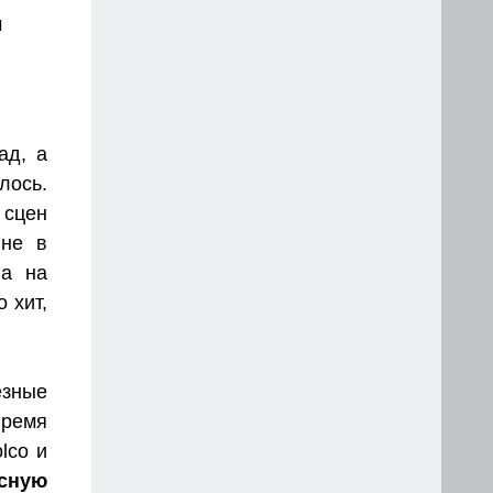
м
ад, а
лось.
 сцен
 не в
ла на
 хит,
зные
время
lco и
сную