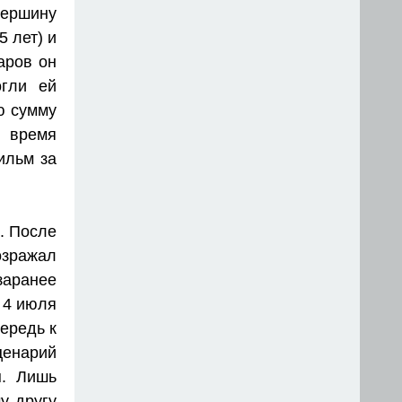
ершину
5 лет) и
аров он
огли ей
ю сумму
 время
ильм за
. После
озражал
аранее
 4 июля
чередь к
ценарий
н
. Лишь
у другу