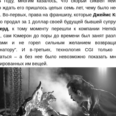
 году, многим казалось, что скорый сиквел неи
 ждать его пришлось целых семь лет, чему было не
. Во-первых, права на франшизу, которые
Джеймс К
то продал за 1 доллар своей будущей бывшей супру
ерд
, к тому моменту перешли к компании Hemda
, сам Кэмерон до поры до времени был занят раз
тами и не горел сильным желанием возвраща
инатору”. И в-третьих, технология CGI только
аться – а без нее было невозможно показать мн
ированных им вещей.