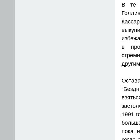
В те 
Голлив
Кассар
выкуп
избежа
в про
стреми
другим
Остава
“Безд
взять
застол
1991 г
большо
пока 
когда 