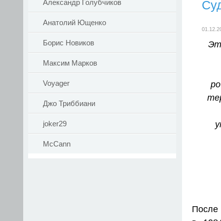
Су
Александр Голубчиков
Анатолий Ющенко
01.12.2
Борис Новиков
Эт
Максим Марков
Voyager
ро
те
Джо Триббиани
у
joker29
McCann
После 