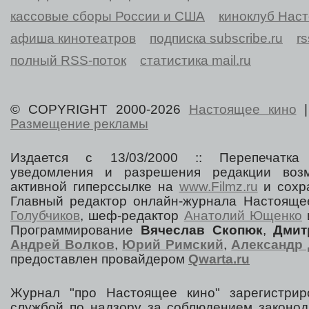
кассовые сборы России и США
киноклуб Нас
афиша кинотеатров
подписка subscribe.ru
r
полный RSS-поток
статистика mail.ru
© COPYRIGHT 2000-2026
Настоящее кино
Размещение рекламы
Издается с 13/03/2000 :: Перепечатка
уведомления и разрешения редакции воз
активной гиперссылке на
www.Filmz.ru
и сохра
Главный редактор онлайн-журнала Настоя
Голубчиков
, шеф-редактор
Анатолий Ющенко
Программирование
Вячеслав Скопюк
,
Дмит
Андрей Волков
,
Юрий Римский
,
Александр 
предоставлен провайдером
Qwarta.ru
Журнал "про Настоящее кино" зарегистрир
службой по надзору за соблюдением законод