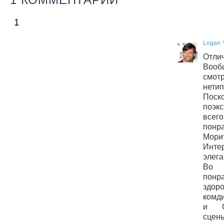
1
1
Logan
Отл
Вооб
смотр
нет
По
поэк
всег
пон
Мори
Инте
элега
Во 
понр
здо
комд
и О
сцены