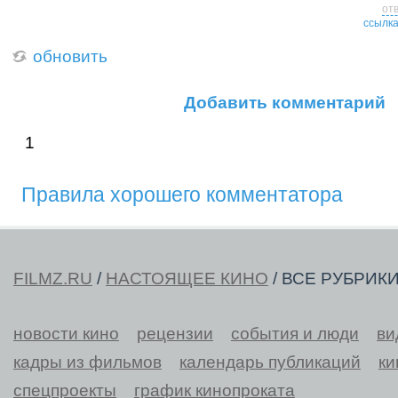
от
ссылк
обновить
Добавить комментарий
1
Правила хорошего комментатора
FILMZ.RU
/
НАСТОЯЩЕЕ КИНО
/ ВСЕ РУБРИК
новости кино
рецензии
события и люди
ви
кадры из фильмов
календарь публикаций
ки
спецпроекты
график кинопроката