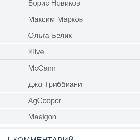
Борис Новиков
Максим Марков
Ольга Белик
Klive
McCann
Джо Триббиани
AgCooper
Maelgon
1 КОММЕНТАРИЙ