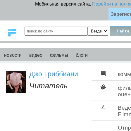
Мобильная версия сайта.
Перейти на полн
Зарегис
новости
видео
фильмы
блоги
Джо Триббиани
комм
Читатель
фил
оцен
Веде
Filmz
Отпр