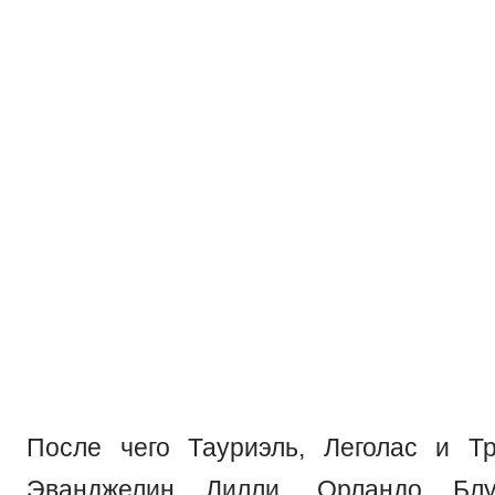
После чего Тауриэль, Леголас и Тр
Эванджелин Лилли, Орландо Б