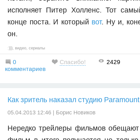
исполняет Питер Холленс. Тот сам
конце поста. И который
вот
. Ну и, ко
он.
:)))
,
видео
,
сериалы
0
Спасибо!
2429
комментариев
Как зритель наказал студию Paramount
05.04.2013 12:46 |
Борис Новиков
Нередко трейлеры фильмов обещают 
фильм в итоге получается не только