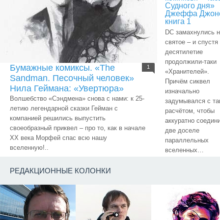
Судного дня»
Джеффа Джон
книга 1
DC замахнулись н
святое – и спустя
десятилетие
продолжили-таки
Бумажные комиксы. «The
1
«Хранителей».
Sandman. Песочный человек»
Причём сиквел
Нила Геймана: «Увертюра»
изначально
Волшебство «Сэндмена» снова с нами: к 25-
задумывался с та
летию легендарной сказки Гейман с
расчётом, чтобы
компанией решились выпустить
аккуратно соедин
своеобразный приквел – про то, как в начале
две доселе
ХХ века Морфей спас всю нашу
параллельных
вселенную!..
вселенных…
РЕДАКЦИОННЫЕ КОЛОНКИ