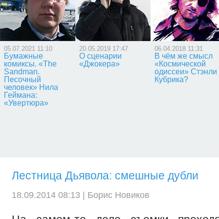
05.07.2021 11:10
20.05.2019 17:47
06.04.2018 11:31
Бумажные
О сценарии
В чём же смысл
комиксы. «The
«Джокера»
«Космической
Sandman.
одиссеи» Стэнли
Песочный
Кубрика?
человек» Нила
Геймана:
«Увертюра»
Лестница Дьявола: смешные дубли
18.09.2014 08:13 |
Борис Новиков