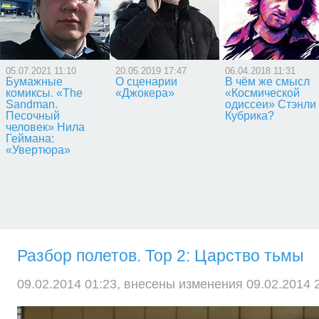
05.07.2021 11:10
20.05.2019 17:47
06.04.2018 11:31
Бумажные
О сценарии
В чём же смысл
комиксы. «The
«Джокера»
«Космической
Sandman.
одиссеи» Стэнли
Песочный
Кубрика?
человек» Нила
Геймана:
«Увертюра»
Разбор полетов. Тор 2: Царство тьмы
09.02.2014 01:23, внесены изменения 09.02.2014 2