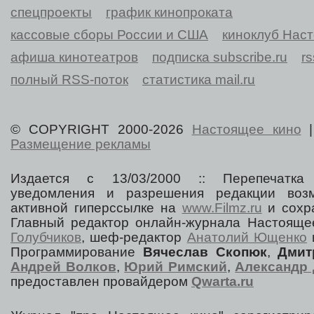
спецпроекты
график кинопроката
кассовые сборы России и США
киноклуб Нас
афиша кинотеатров
подписка subscribe.ru
r
полный RSS-поток
статистика mail.ru
© COPYRIGHT 2000-2026
Настоящее кино
Размещение рекламы
Издается с 13/03/2000 :: Перепечатка
уведомления и разрешения редакции воз
активной гиперссылке на
www.Filmz.ru
и сохра
Главный редактор онлайн-журнала Настоя
Голубчиков
, шеф-редактор
Анатолий Ющенко
Программирование
Вячеслав Скопюк
,
Дмит
Андрей Волков
,
Юрий Римский
,
Александр 
предоставлен провайдером
Qwarta.ru