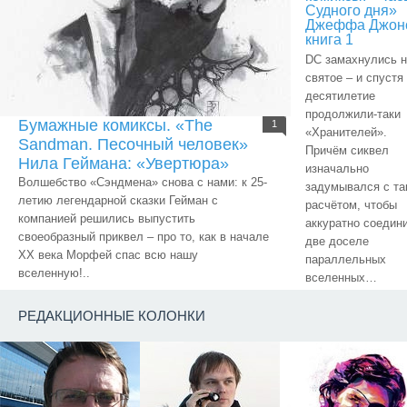
Судного дня»
Джеффа Джон
книга 1
DC замахнулись н
святое – и спустя
десятилетие
продолжили-таки
Бумажные комиксы. «The
1
«Хранителей».
Sandman. Песочный человек»
Причём сиквел
Нила Геймана: «Увертюра»
изначально
Волшебство «Сэндмена» снова с нами: к 25-
задумывался с та
летию легендарной сказки Гейман с
расчётом, чтобы
компанией решились выпустить
аккуратно соедин
своеобразный приквел – про то, как в начале
две доселе
ХХ века Морфей спас всю нашу
параллельных
вселенную!..
вселенных…
РЕДАКЦИОННЫЕ КОЛОНКИ