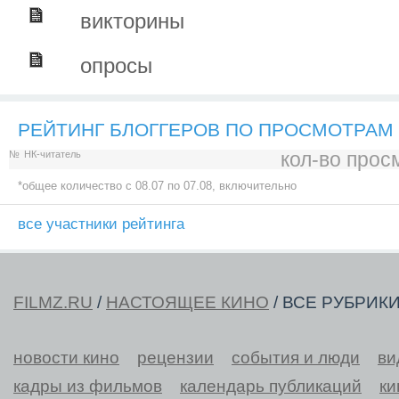
викторины
опросы
РЕЙТИНГ БЛОГГЕРОВ ПО ПРОСМОТРАМ
кол-во прос
№
НК-читатель
*общее количество c 08.07 по 07.08, включительно
все участники рейтинга
FILMZ.RU
/
НАСТОЯЩЕЕ КИНО
/ ВСЕ РУБРИК
новости кино
рецензии
события и люди
ви
кадры из фильмов
календарь публикаций
ки