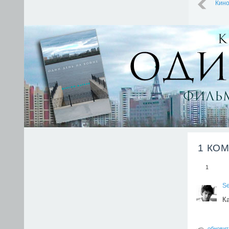
Кино
1 КО
1
S
Ка
обновит