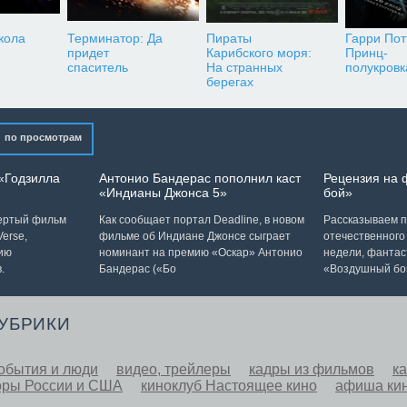
кола
Терминатор: Да
Пираты
Гарри Пот
придет
Карибского моря:
Принц-
спаситель
На странных
полукровк
берегах
по просмотрам
«Годзилла
Антонио Бандерас пополнил каст
Рецензия на
«Индианы Джонса 5»
бой»
вертый фильм
Как сообщает портал Deadline, в новом
Рассказываем п
erse,
фильме об Индиане Джонсе сыграет
отечественного
ию
номинант на премию «Оскар» Антонио
недели, фантас
.
Бандерас («Бо
«Воздушный бо
РУБРИКИ
обытия и люди
видео, трейлеры
кадры из фильмов
к
оры России и США
киноклуб Настоящее кино
афиша ки