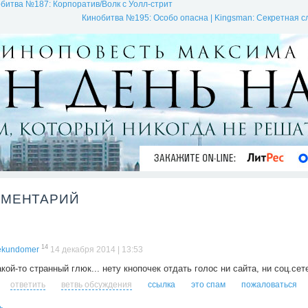
битва №187: Корпоратив/Волк с Уолл-стрит
Кинобитва №195: Особо опасна | Kingsman: Секретная с
ММЕНТАРИЙ
14
ekundomer
14 декабря 2014 | 13:53
кой-то странный глюк... нету кнопочек отдать голос ни сайта, ни соц.сет
ответить
ветвь обсуждения
ссылка
это спам
пожаловаться
ь