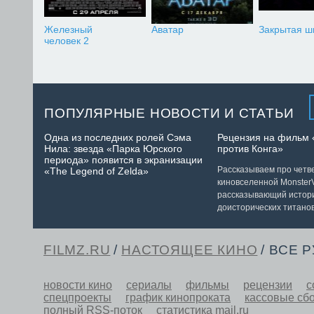
Железный
Аватар
Закрытая ш
человек 2
ПОПУЛЯРНЫЕ НОВОСТИ И СТАТЬИ
Одна из последних ролей Сэма
Рецензия на фильм 
Нила: звезда «Парка Юрского
против Конга»
периода» появится в экранизации
Рассказываем про чет
«The Legend of Zelda»
киновселенной MonsterV
рассказывающий истор
доисторических титанов
FILMZ.RU
/
НАСТОЯЩЕЕ КИНО
/ ВСЕ 
новости кино
сериалы
фильмы
рецензии
с
спецпроекты
график кинопроката
кассовые сб
полный RSS-поток
статистика mail.ru