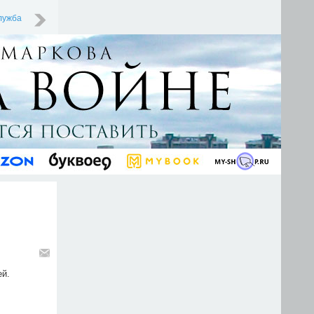
лужба
ей.