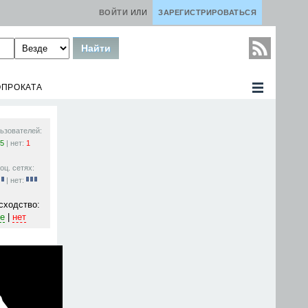
ВОЙТИ
ИЛИ
ЗАРЕГИСТРИРОВАТЬСЯ
ОПРОКАТА
ьзователей:
5
| нет:
1
оц. сетях:
| нет:
сходство:
е
|
нет