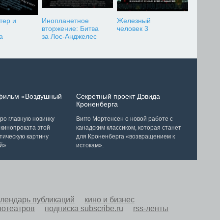
тер и
Инопланетное
Железный
вторжение: Битва
человек 3
а
за Лос-Анджелес
 фильм «Воздушный
Секретный проект Дэвида
Кроненберга
ро главную новинку
Вигго Мортенсен о новой работе с
 кинопроката этой
канадским классиком, которая станет
тическую картину
для Кроненберга «возвращением к
й»
истокам».
алендарь публикаций
кино и бизнес
нотеатров
подписка subscribe.ru
rss-ленты