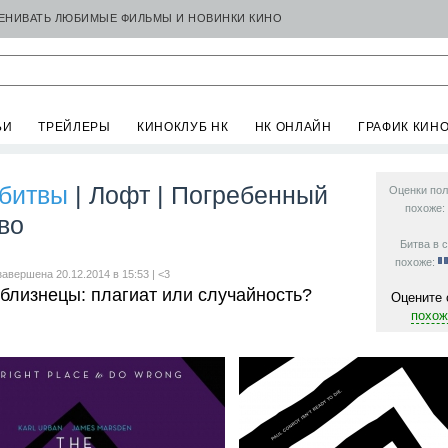
ЦЕНИВАТЬ ЛЮБИМЫЕ ФИЛЬМЫ И НОВИНКИ КИНО
ЬИ
ТРЕЙЛЕРЫ
КИНОКЛУБ НК
НК ОНЛАЙН
ГРАФИК КИН
битвы
| Лофт | Погребенный
Оценки пол
похоже:
во
Битва в с
похоже:
завершена 20.12.2014 в 15:53 |
<3
близнецы: плагиат или случайность?
Оцените 
похож