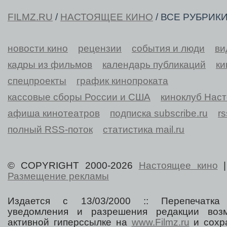
FILMZ.RU
/
НАСТОЯЩЕЕ КИНО
/ ВСЕ РУБРИК
новости кино
рецензии
события и люди
ви
кадры из фильмов
календарь публикаций
ки
спецпроекты
график кинопроката
кассовые сборы России и США
киноклуб Нас
афиша кинотеатров
подписка subscribe.ru
r
полный RSS-поток
статистика mail.ru
© COPYRIGHT 2000-2026
Настоящее кино
Размещение рекламы
Издается с 13/03/2000 :: Перепечатка
уведомления и разрешения редакции воз
активной гиперссылке на
www.Filmz.ru
и сохра