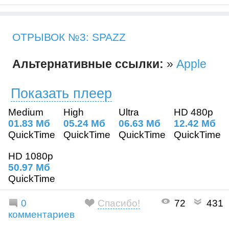
ОТРЫВОК №3: SPAZZ
Альтернативные ссылки:
»
Apple
Показать плеер
Medium
High
Ultra
HD 480p
01.83 Mб
05.24 Mб
06.63 Mб
12.42 Mб
QuickTime
QuickTime
QuickTime
QuickTime
HD 1080p
50.97 Mб
QuickTime
0
Спасибо!
72
431
комментариев