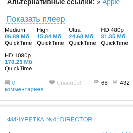
Альтернативные ссылки:
»
Apple
Показать плеер
Medium
High
Ultra
HD 480p
06.89 Mб
15.84 Mб
24.68 Mб
31.35 Mб
QuickTime
QuickTime
QuickTime
QuickTime
HD 1080p
170.23 Mб
QuickTime
0
Спасибо!
68
432
комментариев
ФИЧУРЕТКА №4: DIRECTOR