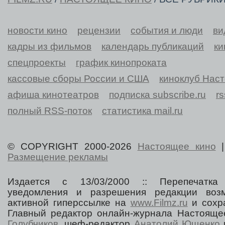
новости кино
рецензии
события и люди
ви
кадры из фильмов
календарь публикаций
ки
спецпроекты
график кинопроката
кассовые сборы России и США
киноклуб Нас
афиша кинотеатров
подписка subscribe.ru
r
полный RSS-поток
статистика mail.ru
© COPYRIGHT 2000-2026
Настоящее кино
Размещение рекламы
Издается с 13/03/2000 :: Перепечатка
уведомления и разрешения редакции воз
активной гиперссылке на
www.Filmz.ru
и сохра
Главный редактор онлайн-журнала Настоя
Голубчиков
, шеф-редактор
Анатолий Ющенко