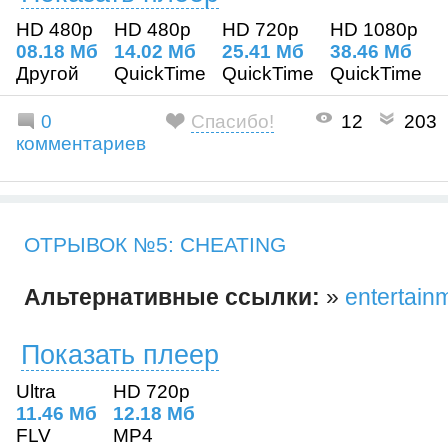
HD 480p
HD 480p
HD 720p
HD 1080p
08.18 Mб
14.02 Mб
25.41 Mб
38.46 Mб
Другой
QuickTime
QuickTime
QuickTime
0
Спасибо!
12
203
комментариев
ОТРЫВОК №5: CHEATING
Альтернативные ссылки:
»
entertai
Показать плеер
Ultra
HD 720p
11.46 Mб
12.18 Mб
FLV
MP4