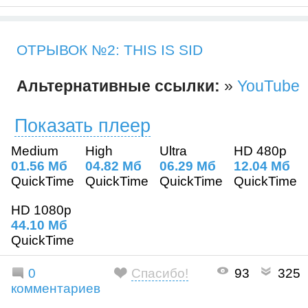
ОТРЫВОК №2: THIS IS SID
Альтернативные ссылки:
»
YouTube
Показать плеер
Medium
High
Ultra
HD 480p
01.56 Mб
04.82 Mб
06.29 Mб
12.04 Mб
QuickTime
QuickTime
QuickTime
QuickTime
HD 1080p
44.10 Mб
QuickTime
0
Спасибо!
93
325
комментариев