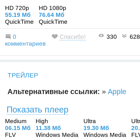
HD 720p
HD 1080p
55.19 Mб
76.64 Mб
QuickTime
QuickTime
0
Спасибо!
330
628
комментариев
ТРЕЙЛЕР
Альтернативные ссылки:
»
Apple
Показать плеер
Medium
High
Ultra
Ult
06.15 Mб
11.38 Mб
19.30 Mб
20
FLV
Windows Media
Windows Media
FL