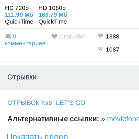
HD 720p
HD 1080p
111.90 Mб
160.79 Mб
QuickTime
QuickTime
0
Спасибо!
1388
комментариев
1087
Отрывки
ОТРЫВОК №6: LET'S GO
Альтернативные ссылки:
»
moviefon
Показать плеер