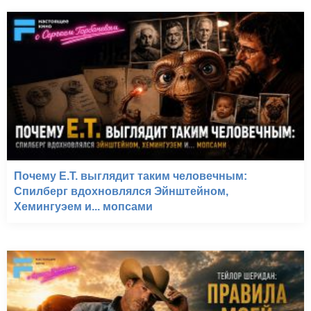
Почему E.T. выглядит таким человечным:
Спилберг вдохновлялся Эйнштейном,
Хемингуэем и... мопсами