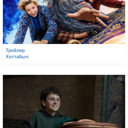
Трейлер
Хоттабыч