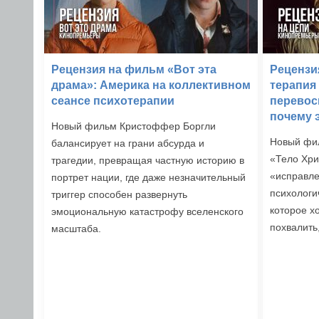
Рецензия на фильм «Вот эта
Рецензи
драма»: Америка на коллективном
терапия
сеансе психотерапии
перевос
почему 
Новый фильм Кристоффер Боргли
Новый фи
балансирует на грани абсурда и
«Тело Хр
трагедии, превращая частную историю в
«исправле
портрет нации, где даже незначительный
психологи
триггер способен развернуть
которое х
эмоциональную катастрофу вселенского
похвалить
масштаба.