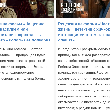
я на фильм «На цепи»:
Рецензия на фильм «Част
 насилием или
жизнь»: детектив с хичко
питание через ад — и
интонациями о том, как н
это «Холоп» без попкорна
слушать
льм Яна Комаса — автора
Иногда, чтобы раскрыть чужую 
истово» — превращает идею
приходится сначала разобратьс
ния человека» в тревожный
своей собственной. «Частная ж
ческий эксперимент. Это кино,
Ребекки Злотовски — фильм, к
очется одновременно
начинается как изящный детект
, оспорить и… слегка бояться.
заканчивается почти терапевти
сеансом для зрителя. И в этом
немного ироничном путешестви
лабиринтам психики главным 
оказывается не пистолет и даж
интеллект, а редкий навык — у