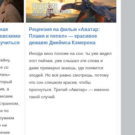
ная
Рецензия на фильм «Аватар:
ковскими
Пламя и пепел» — красивое
аучиться
дежавю Джеймса Кэмерона
Иногда кино похоже на сон: ты уже видел
тайну,
этот пейзаж, уже слышал эти слова и
я со
даже примерно знаешь, где появится
изнь»
злодей. Но всё равно смотришь, потому
оторый
что сон слишком красив, чтобы
ив, а
проснуться. Третий «Аватар» — именно
ческим
такой случай.
 странном,
и по
оружием
е не
мение