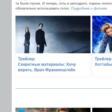
та была глухая. И теперь, хоть и запоздало, парень поня
обязательно использовать голос.
Подробнее о фильме.
Трейлер
Трейлер
Секретные материалы: Хочу
Хоттабы
верить. Врач Франкенштейн