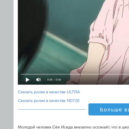
0:00
/ 0:00
Скачать ролик в качестве ULTRA
Скачать ролик в качестве HD720
Больше в
Молодой человек Сёя Исида внезапно осознаёт, что в шко