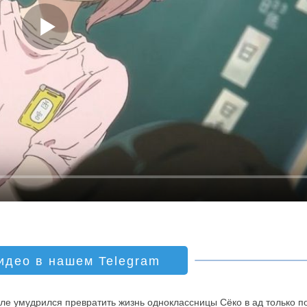
идео в нашем Telegram
ле умудрился превратить жизнь одноклассницы Сёко в ад только по