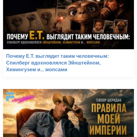
Почему E.T. выглядит таким человечным:
Спилберг вдохновлялся Эйнштейном,
Хемингуэем и... мопсами