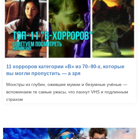
11 хорроров категории «B» из 70–90-х, которые
вы могли пропустить — а зря
Монстры из глубин, ожившие мумии и безумные учёные —
вспоминаем те самые ужасы, что пахнут VHS и подлинным
страхом