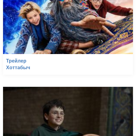
Трейлер
Хоттабыч