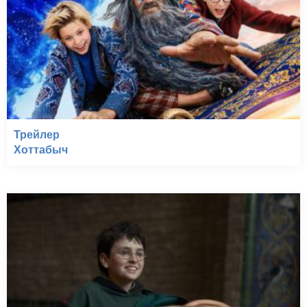
Трейлер
Хоттабыч