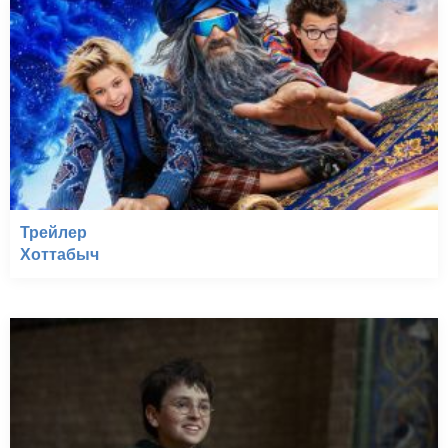
Трейлер
Хоттабыч