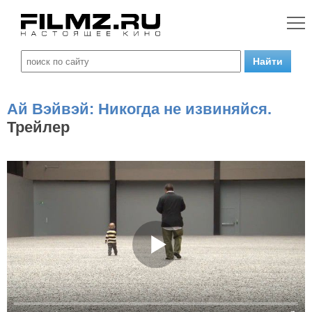
Ай Вэйвэй: Никогда не извиняйся.
Трейлер