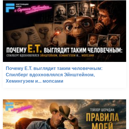
Почему E.T. выглядит таким человечным:
Спилберг вдохновлялся Эйнштейном,
Хемингуэем и... мопсами