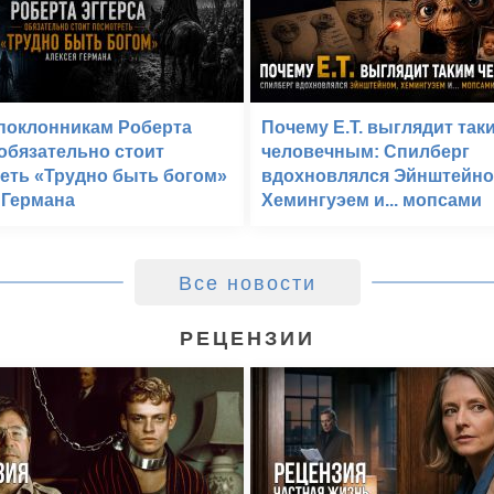
поклонникам Роберта
Почему E.T. выглядит так
 обязательно стоит
человечным: Спилберг
еть «Трудно быть богом»
вдохновлялся Эйнштейно
 Германа
Хемингуэем и... мопсами
Все новости
РЕЦЕНЗИИ