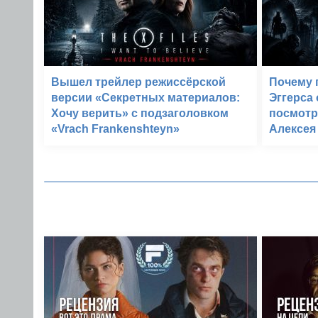
Вышел трейлер режиссёрской
Почему 
версии «Секретных материалов:
Эггерса
Хочу верить» с подзаголовком
посмотр
«Vrach Frankenshteyn»
Алексея