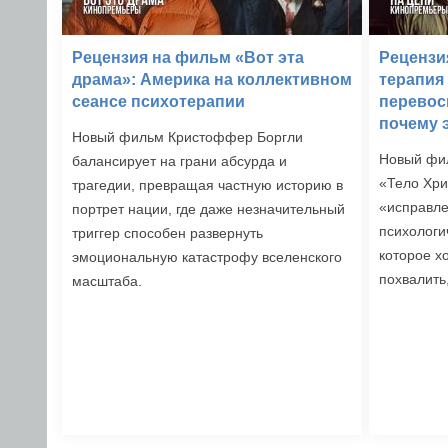
Рецензия на фильм «Вот эта
Рецензи
драма»: Америка на коллективном
терапия
сеансе психотерапии
перевос
почему 
Новый фильм Кристоффер Боргли
Новый фи
балансирует на грани абсурда и
«Тело Хр
трагедии, превращая частную историю в
«исправле
портрет нации, где даже незначительный
психологи
триггер способен развернуть
которое х
эмоциональную катастрофу вселенского
похвалить
масштаба.