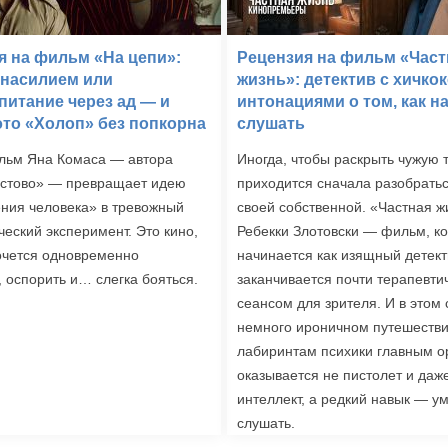
я на фильм «На цепи»:
Рецензия на фильм «Част
 насилием или
жизнь»: детектив с хичко
питание через ад — и
интонациями о том, как н
это «Холоп» без попкорна
слушать
льм Яна Комаса — автора
Иногда, чтобы раскрыть чужую 
истово» — превращает идею
приходится сначала разобратьс
ния человека» в тревожный
своей собственной. «Частная ж
ческий эксперимент. Это кино,
Ребекки Злотовски — фильм, к
очется одновременно
начинается как изящный детект
, оспорить и… слегка бояться.
заканчивается почти терапевти
сеансом для зрителя. И в этом
немного ироничном путешестви
лабиринтам психики главным 
оказывается не пистолет и даж
интеллект, а редкий навык — у
слушать.