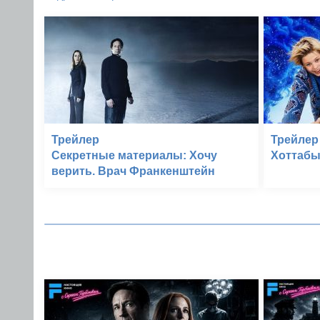
Трейлер
Трейлер
Секретные материалы: Хочу
Хоттабы
верить. Врач Франкенштейн