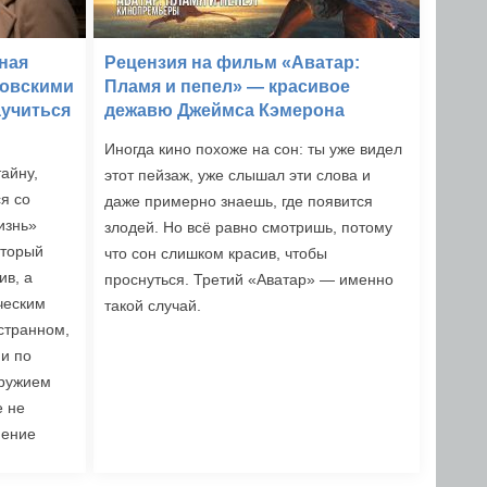
ная
Рецензия на фильм «Аватар:
ковскими
Пламя и пепел» — красивое
аучиться
дежавю Джеймса Кэмерона
Иногда кино похоже на сон: ты уже видел
тайну,
этот пейзаж, уже слышал эти слова и
я со
даже примерно знаешь, где появится
изнь»
злодей. Но всё равно смотришь, потому
оторый
что сон слишком красив, чтобы
ив, а
проснуться. Третий «Аватар» — именно
ческим
такой случай.
 странном,
и по
оружием
е не
мение