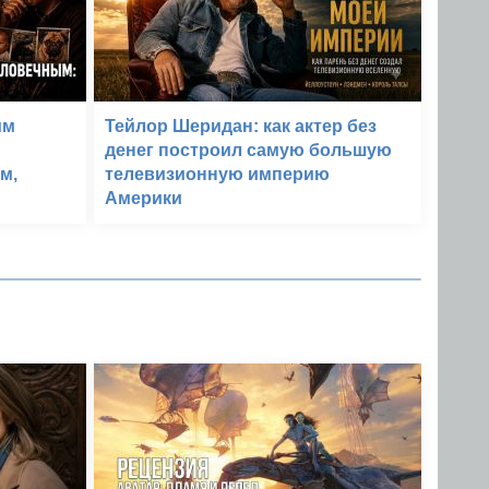
им
Тейлор Шеридан: как актер без
денег построил самую большую
м,
телевизионную империю
Америки