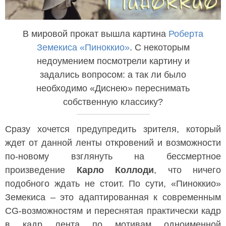
В мировой прокат вышла картина
Роберта
Земекиса
«Пиноккио»
. С некоторым
недоумением посмотрели картину и
задались вопросом: а так ли было
необходимо «Диснею» переснимать
собственную классику?
Сразу хочется предупредить зрителя, который
ждет от данной ленты откровений и возможности
по-новому взглянуть на бессмертное
произведение
Карло Коллоди
, что ничего
подобного ждать не стоит. По сути, «Пиноккио»
Земекиса – это адаптированная к современным
CG-возможностям и переснятая практически кадр
в кадр лента по мотивам одноименной