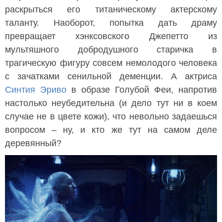
раскрыться его титаническому актерскому
таланту. Наоборот, попытка дать драму
превращает хэнксовского Джепетто из
мультяшного добродушного старичка в
трагическую фигуру совсем немолодого человека
с зачатками сенильной деменции. А актриса
Синтия Эриво
в образе Голубой Феи, напротив
настолько неубедительна (и дело тут ни в коем
случае не в цвете кожи), что невольно задаешься
вопросом – ну, и кто же тут на самом деле
деревянный?