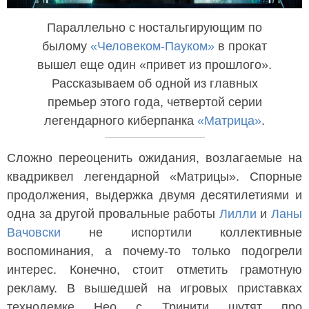
Параллельно с ностальгирующим по
былому
«Человеком-Пауком»
в прокат
вышел еще один «привет из прошлого».
Рассказываем об одной из главных
премьер этого года, четвертой серии
легендарного киберпанка
«Матрица»
.
Сложно переоценить ожидания, возлагаемые на
квадриквел легендарной «Матрицы». Спорные
продолжения, выдержка двумя десятилетиями и
одна за другой провальные работы
Лилли
и
Ланы
Вачовски
не испортили коллективные
воспоминания, а почему-то только подогрели
интерес. Конечно, стоит отметить грамотную
рекламу. В вышедшей на игровых приставках
технодемке Нео с Тринити шутят про