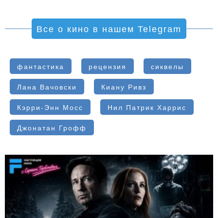
Все о кино в нашем Telegram
фантастика
рецензия
сиквелы
Лана Вачовски
Киану Ривз
Кэрри-Энн Мосс
Нил Патрик Харрис
Джонатан Грофф