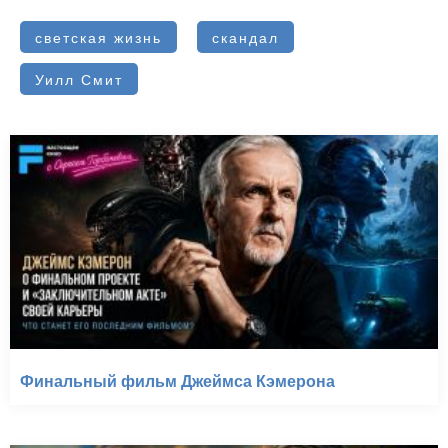
светская жизнь
скандал
Уилл Смит
Финальный фильм Джеймса Кэмерона