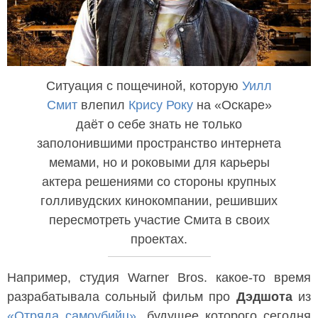
Ситуация с пощечиной, которую
Уилл
Смит
влепил
Крису Року
на «Оскаре»
даёт о себе знать не только
заполонившими пространство интернета
мемами, но и роковыми для карьеры
актера решениями со стороны крупных
голливудских кинокомпании, решивших
пересмотреть участие Смита в своих
проектах.
Например, студия Warner Bros. какое-то время
разрабатывала сольный фильм про
Дэдшота
из
«Отряда самоубийц»
, будущее которого сегодня