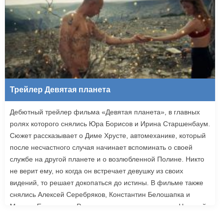
Трейлер Девятая планета
Дебютный трейлер фильма «Девятая планета», в главных
ролях которого снялись Юра Борисов и Ирина Старшенбаум.
Сюжет рассказывает о Диме Хрусте, автомеханике, который
после несчастного случая начинает вспоминать о своей
службе на другой планете и о возлюбленной Полине. Никто
не верит ему, но когда он встречает девушку из своих
видений, то решает докопаться до истины. В фильме также
снялись Алексей Серебряков, Константин Белошапка и
Максим Емельянов. Режиссером картины выступил Николай
Рыбников, известный по фильму «Чекаго». Премьера