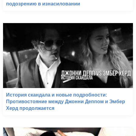
подозрению в изнасиловании
История скандала и новые подробности:
Противостояние между Джонни Деппом и Эмбер
Херд продолжается