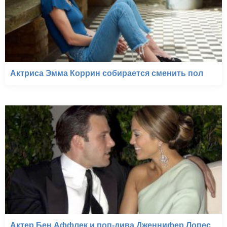
Актриса Эмма Коррин собирается сменить пол
Актер Бен Аффлек и поп-дива Дженнифер Лопес