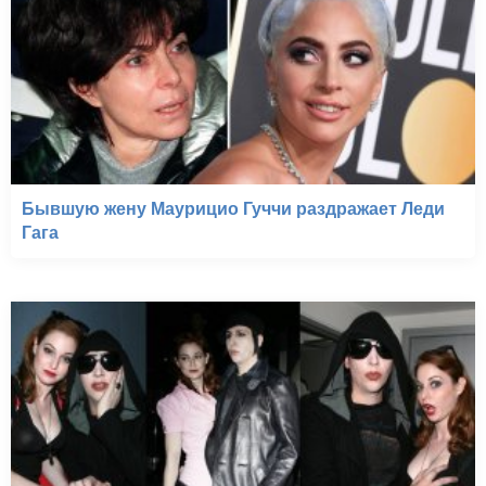
Бывшую жену Маурицио Гуччи раздражает Леди
Гага