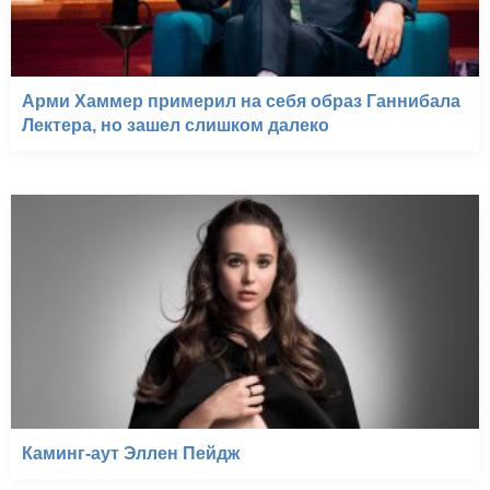
Арми Хаммер примерил на себя образ Ганнибала
Лектера, но зашел слишком далеко
Каминг-аут Эллен Пейдж