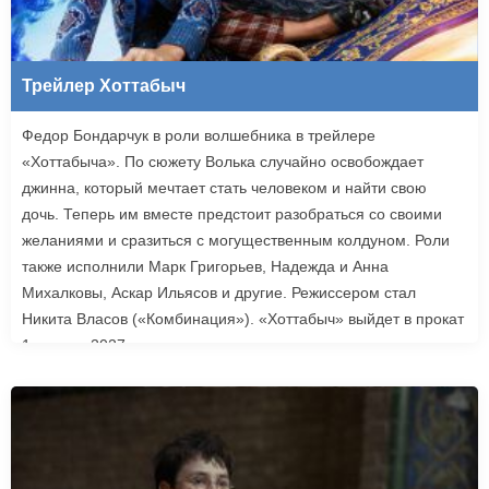
Трейлер Хоттабыч
Федор Бондарчук в роли волшебника в трейлере
«Хоттабыча». По сюжету Волька случайно освобождает
джинна, который мечтает стать человеком и найти свою
дочь. Теперь им вместе предстоит разобраться со своими
желаниями и сразиться с могущественным колдуном. Роли
также исполнили Марк Григорьев, Надежда и Анна
Михалковы, Аскар Ильясов и другие. Режиссером стал
Никита Власов («Комбинация»). «Хоттабыч» выйдет в прокат
1 января 2027 года.