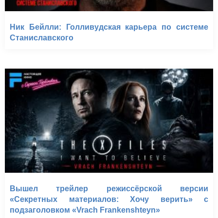
Ник Бейлли: Голливудская карьера по системе
Станиславского
Вышел трейлер режиссёрской версии
«Секретных материалов: Хочу верить» с
подзаголовком «Vrach Frankenshteyn»