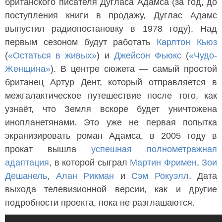
британского писателя Дугласа Адамса (за год, до
поступления книги в продажу, Дуглас Адамс
выпустил радиопостановку в 1978 году). Над
первым сезоном будут работать
Карлтон Кьюз
(
«Остаться в живых»
) и
Джейсон Фьюкс
(
«Чудо-
Женщина»
). В центре сюжета — самый простой
британец Артур Дент, который отправляется в
межгалактическое путешествие после того, как
узнаёт, что Земля вскоре будет уничтожена
инопланетянами. Это уже не первая попытка
экранизировать роман Адамса, в 2005 году в
прокат вышла
успешная полнометражная
адаптация
, в которой сыграл
Мартин Фримен
,
Зои
Дешанель
,
Алан Рикман
и
Сэм Рокуэлл
. Дата
выхода телевизионной версии, как и другие
подробности проекта, пока не разглашаются.