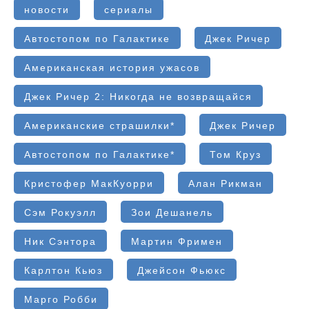
новости
сериалы
Автостопом по Галактике
Джек Ричер
Американская история ужасов
Джек Ричер 2: Никогда не возвращайся
Американские страшилки*
Джек Ричер
Автостопом по Галактике*
Том Круз
Кристофер МакКуорри
Алан Рикман
Сэм Рокуэлл
Зои Дешанель
Ник Сэнтора
Мартин Фримен
Карлтон Кьюз
Джейсон Фьюкс
Марго Робби