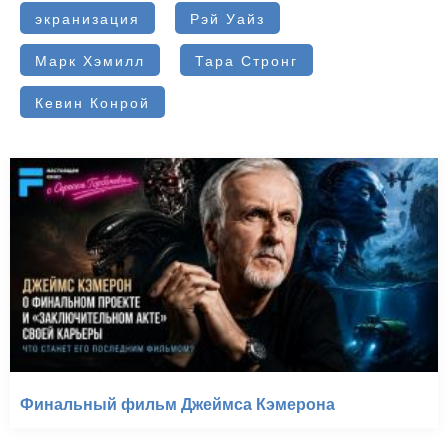
экранизация
Рэй Уайз
Марк Хэмилл
Тара Стронг
Кевин Конрой
Финальный фильм Джеймса Кэмерона