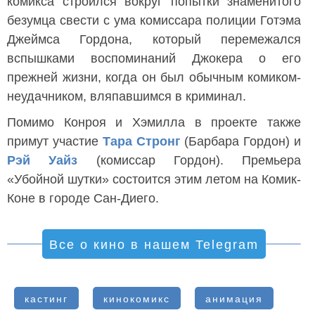
комикса строился вокруг попытки знаменитого
безумца свести с ума комиссара полиции Готэма
Джеймса Гордона, который перемежался
вспышками воспоминаний Джокера о его
прежней жизни, когда он был обычным комиком-
неудачником, вляпавшимся в криминал.
Помимо Конроя и Хэмилла в проекте также
примут участие
Тара Стронг
(Барбара Гордон) и
Рэй Уайз
(комиссар Гордон). Премьера
«Убойной шутки» состоится этим летом на Комик-
Коне в городе Сан-Диего.
Все о кино в нашем Telegram
кастинг
кинокомикс
анимация