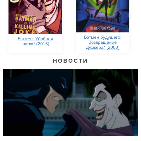
Бэтмен будущего:
Бэтмен: Убойная
Возвращение
шутка* (2016)
Джокера* (2000)
НОВОСТИ