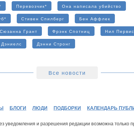
*
Перевозчик*
Она написала убийство
уб*
Стивен Спилберг
Бен Аффлек
Сюзанна Грант
Фрэнк Спотниц
Нил Перви
 Дэниелс
Дэнни Стронг
Все новости
Ы
БЛОГИ
ЛЮДИ
ПОДБОРКИ
КАЛЕНДАРЬ ПУБЛ
 без уведомления и разрешения редакции возможна только 