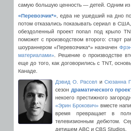
самую большую ценность — детей. Одним из
«Перевозчик*»
, едва не ушедший на дно по
потом отказались показывать сериал в США,
обездоленный проект попал под крыло TNT
поможет с производством второго: старт р
шоураннером «Перевозчика*» назначен
Фрэн
материалами»
. Решение о производстве в
еще до того, как договорились с TNT, осно
Канаде.
Дэвид О. Рассел
и
Сюзанна Г
сезон
драматического проек
некоего престижного загород
«Эрин Брокович»
вместе напи
время превращает в полн
телевизионным дебютом. Се
детищем ABC и CBS Studios.