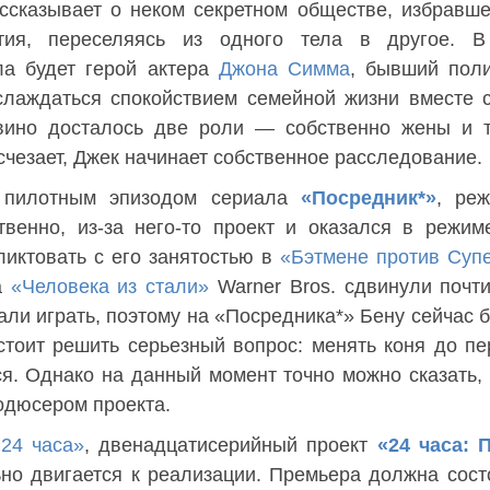
сказывает о неком секретном обществе, избравш
тия, переселяясь из одного тела в другое. В
ла будет герой актера
Джона Симма
, бывший пол
лаждаться спокойствием семейной жизни вместе 
ино досталось две роли — собственно жены и т
исчезает, Джек начинает собственное расследование.
д пилотным эпизодом сериала
«Посредник*»
, ре
твенно, из-за него-то проект и оказался в режим
иктовать с его занятостью в
«Бэтмене против Суп
а
«Человека из стали»
Warner Bros. сдвинули почти
али играть, поэтому на «Посредника*» Бену сейчас 
стоит решить серьезный вопрос: менять коня до п
я. Однако на данный момент точно можно сказать, 
одюсером проекта.
«24 часа»
, двенадцатисерийный проект
«24 часа: 
ьно двигается к реализации. Премьера должна сост