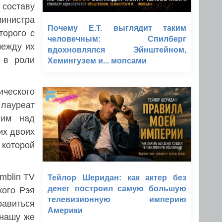
 составу
министра
Почему E.T. выглядит таким
торого с
человечным: Спилберг
между их
вдохновлялся Эйнштейном,
 в роли
Хемингуэем и... мопсами
ического
 лауреат
ним над
тих двоих
 которой
mblin TV
Тейлор Шеридан: как актер без
денег построил самую большую
кого Рэя
телевизионную империю
равиться
Америки
 нашу же