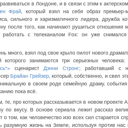
 развиваться в Лондоне, и в связи с этим к актерском
ен Фрай
, который взял на себя образ премьер-
са, сильного и харизматичного лидера, дружба ко
у после того, как начинают рушиться отношения 
 работать с телеканалом Fox: он уже снимался
чень много, взял под свое крыло пилот нового драмат
й которого занимаются три серьезных человека:
сь*»
сценарист
Дэнни Стронг
; работавший с 
юсер
Брайан Грейзер
, который, собственно, и свел э
уникальную в своем роде семейную драму, события
жанию пока всё.
 те, про которых рассказывается в новом проекте A
лу по вкусу. В основе сериала лежит рассказ вели
 о том, как человечество изо всех сил старается сп
ть разумную жизнь на Земле, используя против нас