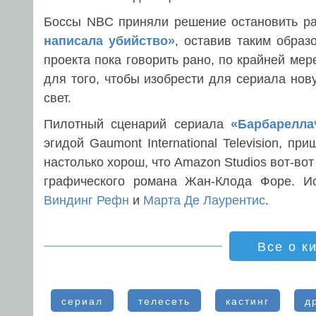
Боссы NBC приняли решение остановить ра
написала убийство»
, оставив таким обра
проекта пока говорить рано, по крайней мер
для того, чтобы изобрести для сериала нов
свет.
Пилотный сценарий сериала
«Барбарелла
эгидой Gaumont International Television, п
настолько хорош, что Amazon Studios вот-во
графического романа Жан-Клода Форе. И
Виндинг Рефн
и
Марта Де Лаурентис
.
Все о к
сериал
телесеть
кастинг
д