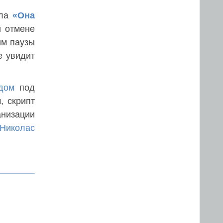
ала
«Она
й отмене
им паузы
е увидит
дом
под
, скрипт
анизации
Николас