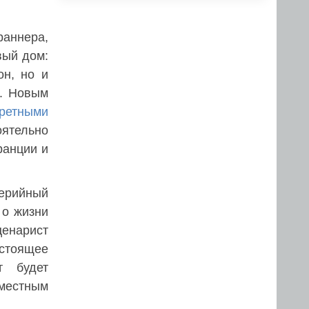
раннера,
вый дом:
он, но и
а. Новым
ретными
оятельно
ранции и
серийный
 о жизни
енарист
астоящее
т будет
местным