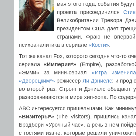
мая этого года, события будут
проекта присоединился
Стив
Великобритании Тревора Дэви
президентом США дает трещин
странами. Фраю не впервой
психоаналитика в сериале
«Кости»
.
Тот же канал Fox, которого сегодня что-то о
сериала
«Империя*»
(Empire), разработко
«Эмми» за мини-сериал
«Игра изменила
«Дворецким*»
режиссер
Ли Дэниелс
; и прод
во второй раз. Стронг и Дэниелс обещают 
разворачиваются в мире хип-хопа. По содер
ABC интересуется пришельцами. Как минимум,
«Визитеры*»
(The Visitors), пришлись кана
Брэдбери «Урочный час», а речь в нем пойдет
с гостями извне, которые решили уничтожи