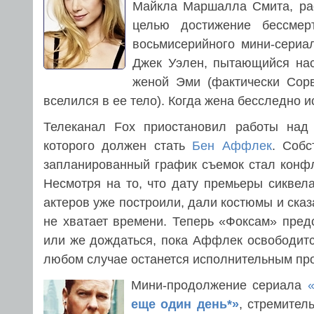
Майкла Маршалла Смита, рас
целью достижение бессмер
восьмисерийного мини-сериа
Джек Уэлен, пытающийся нас
женой Эми (фактически Сорв
вселился в ее тело). Когда жена бесследно 
Телеканал Fox приостановил работы на
которого должен стать
Бен Аффлек
. Собс
запланированный график съемок стал конфл
Несмотря на то, что дату премьеры сиквел
актеров уже построили, дали костюмы и сказ
не хватает времени. Теперь «Фоксам» пред
или же дождаться, пока Аффлек освободитс
любом случае останется исполнительным пр
Мини-продолжение сериала
еще один день*»
, стремител