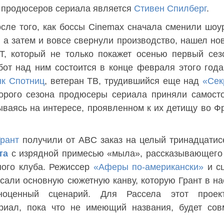
 продюсеров сериала является
Стивен Спилберг
.
сле того, как боссы Cinemax сначала сменили шоу
 а затем и вовсе свернули производство, нашел но
, который не только покажет осенью первый сез
абот над ним состоится в конце февраля этого год
к Спотниц
, ветеран ТВ, трудившийся еще над
«Сек
торого сезона продюсеры сериала приняли самост
вываясь на интересе, проявленном к их детищу во Ф
рант
получили от ABC заказ на целый тринадцати
та
с изрядной примесью «мыла», рассказывающего
ного клуба. Режиссер
«Аферы по-американски»
и сц
сали основную сюжетную канву, которую Грант в н
оценный сценарий. Для Рассела этот проек
риал, пока что не имеющий названия, будет сов