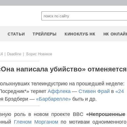
СТАТЬИ
ТРЕЙЛЕРЫ
КИНОКЛУБ НК
НК ОНЛАЙ
14
|
Deadline
|
Борис Новиков
 «Она написала убийство» отменяется
колыхнувших телеиндустрию на прошедшей неделе:
Посредник*» теряет
Аффлека
—
Стивен Фрай
в
«24
эя Брэдбери —
«Барбарелле»
быть и др.
вную роль в новом проекте BBC
«Непрошенные 
санный
Гленом Морганом
по мотивам одноименного