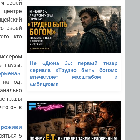
ем своей
 центре
ицейский
со своей
ого, кто
жиссером
Не «Дюна 3»: первый тизер
е паузы:
сериала «Трудно быть богом»
ермена»
.
впечатляет масштабом и
 на год,
амбициями
банально
ереправы
что он в
Проживи
ояться 5