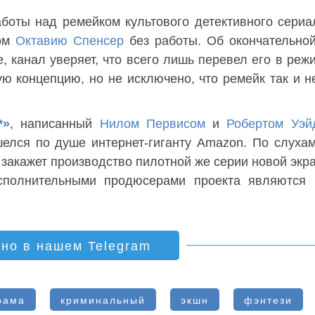
боты над ремейком культового детективного сери
зом
Октавию Спенсер
без работы. Об окончательно
е, канал уверяет, что всего лишь перевел его в реж
ую концепцию, но не исключено, что ремейк так и н
*»
, написанный
Нилом Первисом
и
Робертом Уэй
ришелся по душе интернет-гиганту Amazon. По слухам
т закажет производство пилотной же серии новой экр
сполнительными продюсерами проекта являются
ино в нашем Telegram
рама
криминальный
экшн
фэнтези