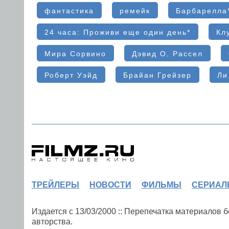
фантастика
ремейк
Барбарелла
24 часа: Проживи еще один день*
Кл
Мира Сорвино
Дэвид О. Рассел
Роберт Уэйд
Брайан Грейзер
Ли
ТРЕЙЛЕРЫ
НОВОСТИ
ФИЛЬМЫ
СЕРИАЛ
Издается с 13/03/2000 :: Перепечатка материалов
авторства.