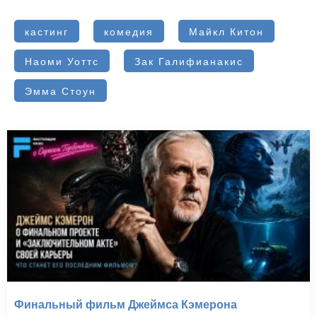
кастинг
комедия
Майкл Китон
Наоми Уоттс
Зак Галифианакис
Эмма Стоун
Финальный фильм Джеймса Кэмерона