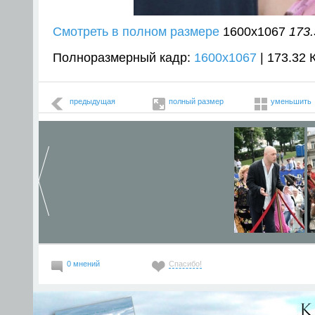
Смотреть в полном размере
1600
x
1067
173.
Полноразмерный кадр:
1600x1067
| 173.32 
предыдущая
полный размер
уменьшить
0 мнений
Спасибо!