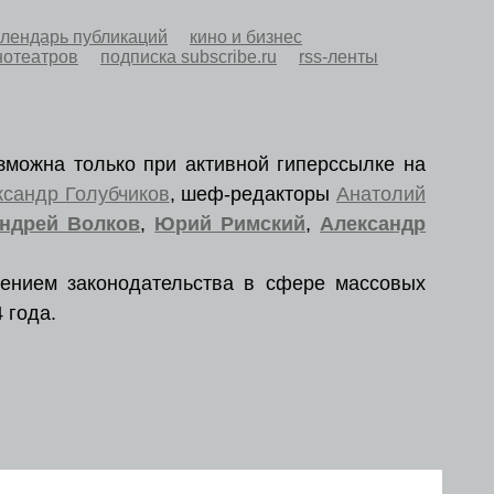
алендарь публикаций
кино и бизнес
нотеатров
подписка subscribe.ru
rss-ленты
зможна только при активной гиперссылке на
ксандр Голубчиков
, шеф-редакторы
Анатолий
ндрей Волков
,
Юрий Римский
,
Александр
ением законодательства в сфере массовых
 года.