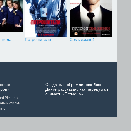
 школа
Потрошители
Семь жизней
новых
Создатель «Гремлинов» Джо
ров»
Данте рассказал, как передумал
снимать «Бэтмена»
t Pictures
новый фильм
в».