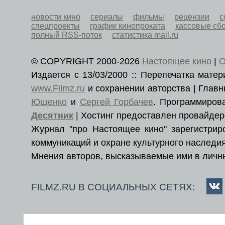
новости кино
сериалы
фильмы
рецензии
с
спецпроекты
график кинопроката
кассовые сб
полный RSS-поток
статистика mail.ru
© COPYRIGHT 2000-2026
Настоящее кино
|
О
Издается с 13/03/2000 :: Перепечатка мат
www.Filmz.ru
и сохранении авторства | Гла
Ющенко
и
Сергей Горбачев
. Программиро
Десятник
| Хостинг предоставлен провайде
Журнал "про Настоящее кино" зарегистри
коммуникаций и охране культурного наследия
Мнения авторов, высказываемые ими в личны
FILMZ.RU В СОЦИАЛЬНЫХ СЕТЯХ: