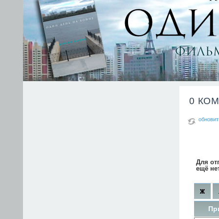
0 КО
обновит
Для от
ещё не
Пр