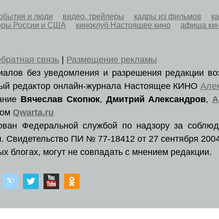
обытия и люди
видео, трейлеры
кадры из фильмов
к
оры России и США
киноклуб Настоящее кино
афиша ки
братная связь
|
Размещение рекламы
ериалов без уведомления и разрешения редакции во
вный редактор онлайн-журнала Настоящее КИНО
Але
вание
Вячеслав Скопюк
,
Дмитрий Александров
,
А
ром
Qwarta.ru
рован Федеральной службой по надзору за соблюд
. Свидетельство ПИ № 77-18412 от 27 сентября 2004
х блогах, могут не совпадать с мнением редакции.