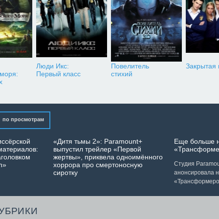
Люди Икс:
Повелитель
Закрытая
 моря:
Первый класс
стихий
х
по просмотрам
иссёрской
«Дитя тьмы 2»: Paramount+
Еще больше 
материалов:
выпустил трейлер «Первой
«Трансформе
аголовком
жертвы», приквела одноимённого
Студия Paramoun
n»
хоррора про смертоносную
сиротку
анонсировала 
«Трансформеро
РУБРИКИ