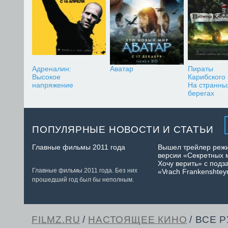
Адреналин:
Аватар
Пираты
Высокое
Карибского
напряжение
На странны
берегах
ПОПУЛЯРНЫЕ НОВОСТИ И СТАТЬИ
Главные фильмы 2011 года
Вышел трейлер реж
версии «Секретных 
Хочу верить» с подз
Главные фильмы 2011 года. Без них
«Vrach Frankenshtey
прошедший год был бы неполным.
FILMZ.RU
/
НАСТОЯЩЕЕ КИНО
/ ВСЕ 