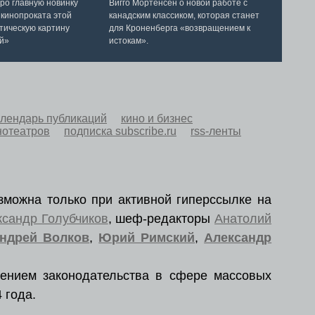
ро главную новинку
Вигго Мортенсен о новой работе с
 кинопроката этой
канадским классиком, которая станет
тическую картину
для Кроненберга «возвращением к
й»
истокам».
алендарь публикаций
кино и бизнес
нотеатров
подписка subscribe.ru
rss-ленты
зможна только при активной гиперссылке на
ксандр Голубчиков
, шеф-редакторы
Анатолий
ндрей Волков
,
Юрий Римский
,
Александр
ением законодательства в сфере массовых
 года.