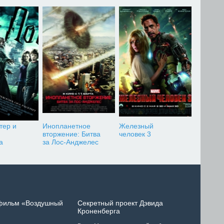
тер и
Инопланетное
Железный
вторжение: Битва
человек 3
а
за Лос-Анджелес
 фильм «Воздушный
Секретный проект Дэвида
Кроненберга