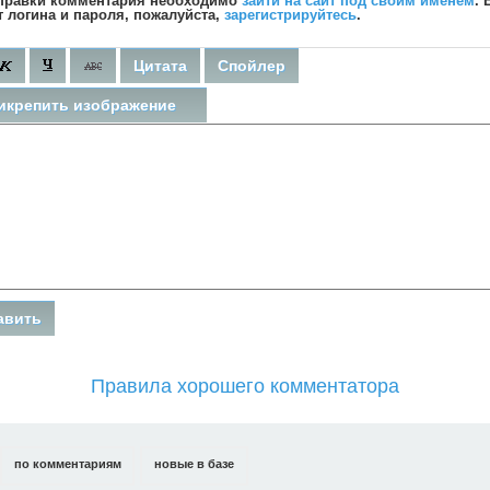
правки комментария необходимо
зайти на сайт под своим именем
. 
т логина и пароля, пожалуйста,
зарегистрируйтесь
.
Цитата
Спойлер
икрепить изображение
Правила хорошего комментатора
по комментариям
новые в базе