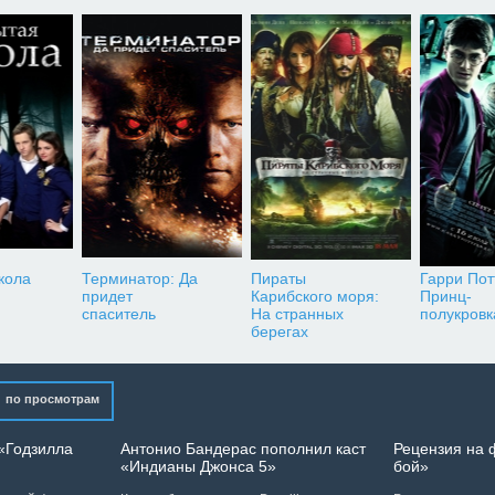
кола
Терминатор: Да
Пираты
Гарри Пот
придет
Карибского моря:
Принц-
спаситель
На странных
полукровк
берегах
по просмотрам
«Годзилла
Антонио Бандерас пополнил каст
Рецензия на
«Индианы Джонса 5»
бой»