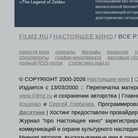
Рассказываем про чет
«The Legend of Zelda»
киновселенной MonsterV
рассказывающий истор
доисторических титанов
FILMZ.RU
/
НАСТОЯЩЕЕ КИНО
/ ВСЕ 
новости кино
сериалы
фильмы
рецензии
с
спецпроекты
график кинопроката
кассовые сб
полный RSS-поток
статистика mail.ru
© COPYRIGHT 2000-2026
Настоящее кино
|
О
Издается с 13/03/2000 :: Перепечатка мат
www.Filmz.ru
и сохранении авторства | Гла
Ющенко
и
Сергей Горбачев
. Программиро
Десятник
| Хостинг предоставлен провайде
Журнал "про Настоящее кино" зарегистри
коммуникаций и охране культурного наследия
Мнения авторов, высказываемые ими в личны