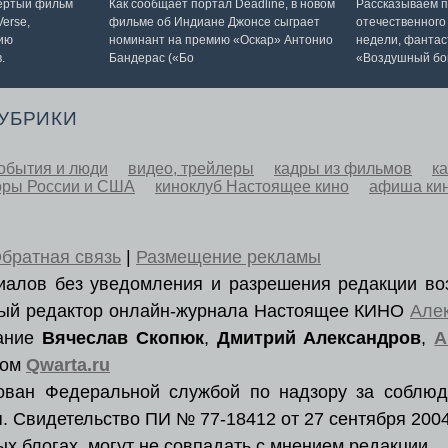
вертый фильм
Как сообщает портал Deadline, в новом
Рассказываем п
erse,
фильме об Индиане Джонсе сыграет
отечественного
ию
номинант на премию «Оскар» Антонио
недели, фантас
.
Бандерас («Бо
«Воздушный бо
РУБРИКИ
обытия и люди
видео, трейлеры
кадры из фильмов
к
оры России и США
киноклуб Настоящее кино
афиша ки
братная связь
|
Размещение рекламы
ериалов без уведомления и разрешения редакции во
вный редактор онлайн-журнала Настоящее КИНО
Але
вание
Вячеслав Скопюк
,
Дмитрий Александров
,
А
ром
Qwarta.ru
рован Федеральной службой по надзору за соблюд
. Свидетельство ПИ № 77-18412 от 27 сентября 2004
х блогах, могут не совпадать с мнением редакции.