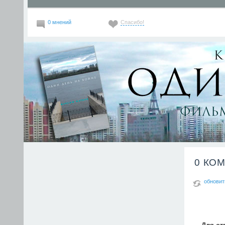
0 мнений
Спасибо!
0 КО
обновит