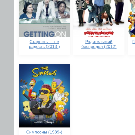
Старость — не
Родительский
Г
радость (2013-)
беспредел (2012)
Симпсоны (1989-)