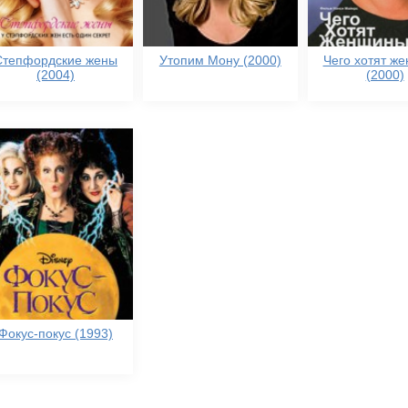
Степфордские жены
Утопим Мону (2000)
Чего хотят ж
(2004)
(2000)
Фокус-покус (1993)