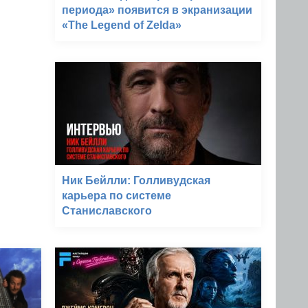
периода» появится в экранизации
«The Legend of Zelda»
Ник Бейлли: Голливудская
карьера по системе
Станиславского