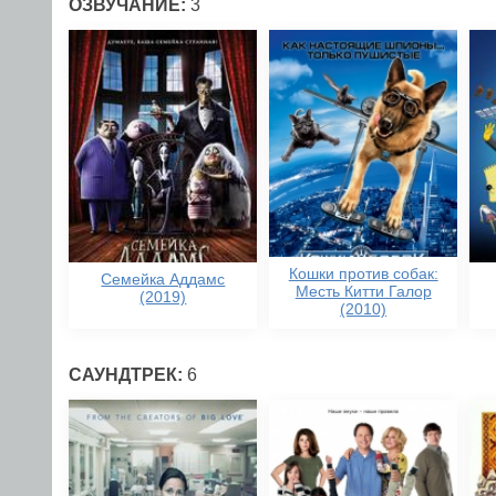
ОЗВУЧАНИЕ:
3
Кошки против собак:
Семейка Аддамс
Месть Китти Галор
(2019)
(2010)
САУНДТРЕК:
6