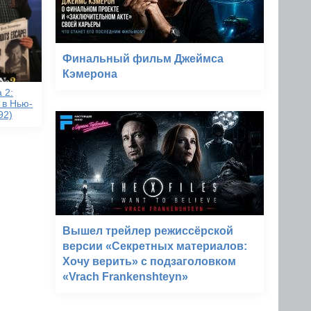
Финальный фильм Джеймса
Кэмерона
 2:
 в Нью-
92)
Вышел трейлер режиссёрской
версии «Секретных материалов:
Хочу верить» с подзаголовком
«Vrach Frankenshteyn»