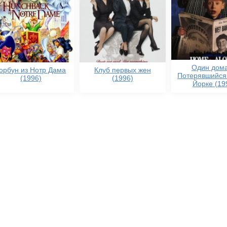
Один дома
орбун из Нотр Дама
Клуб первых жен
Потерявшийся
(1996)
(1996)
Йорке (19