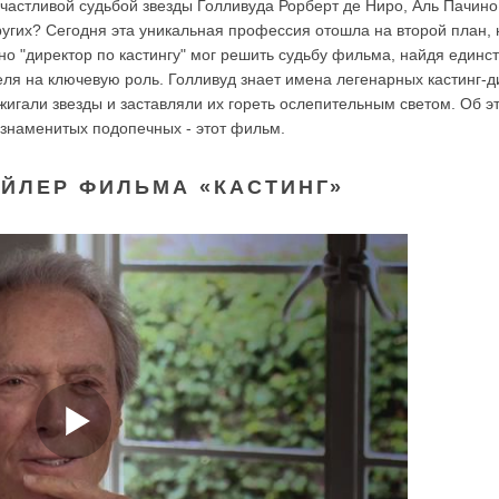
частливой судьбой звезды Голливуда Рорберт де Ниро, Аль Пачино
ругих? Сегодня эта уникальная профессия отошла на второй план,
о "директор по кастингу" мог решить судьбу фильма, найдя единс
ля на ключевую роль. Голливуд знает имена легенарных кастинг-д
жигали звезды и заставляли их гореть ослепительным светом. Об э
 знаменитых подопечных - этот фильм.
ЙЛЕР ФИЛЬМА «КАСТИНГ»