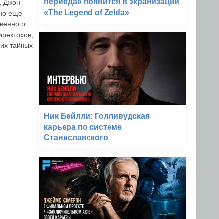
периода» появится в экранизации
, Джон
«The Legend of Zelda»
 но еще
твенного
иректоров,
тих тайных
Ник Бейлли: Голливудская
карьера по системе
Станиславского