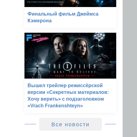
Финальный фильм Джеймса
Кэмерона
Вышел трейлер режиссёрской
версии «Секретных материалов:
Хочу верить» с подзаголовком
«Vrach Frankenshteyn»
Все новости