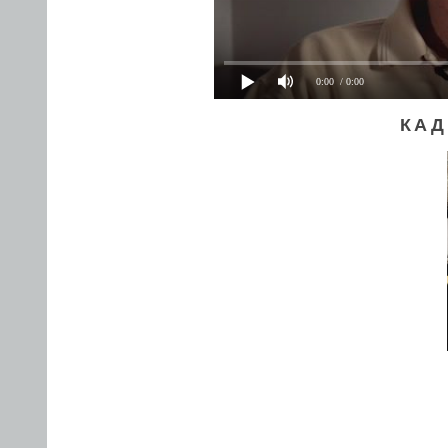
0:00
/ 0:00
КАД