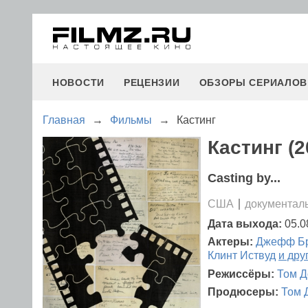
НОВОСТИ
РЕЦЕНЗИИ
ОБЗОРЫ СЕРИАЛОВ
Главная
→
Фильмы
→
Кастинг
Кастинг (2
Casting by...
США
документал
Дата выхода:
05.0
Актеры:
Джефф Б
Клинт Иствуд
и дру
Режиссёры:
Том Д
Продюсеры:
Том 