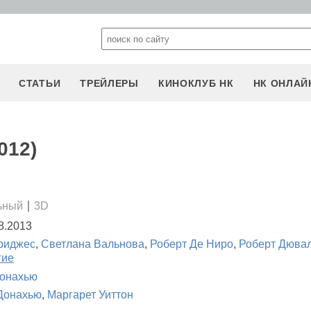
СТАТЬИ
ТРЕЙЛЕРЫ
КИНОКЛУБ НК
НК ОНЛАЙ
012)
ьный
3D
8.2013
риджес
,
Светлана Вальнова
,
Роберт Де Ниро
,
Роберт Дюва
гие
онахью
Донахью
,
Маргарет Уиттон