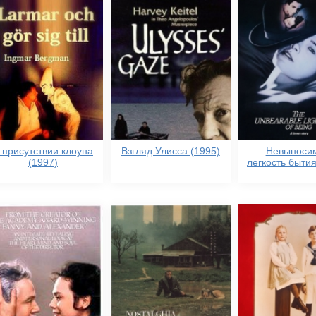
 присутствии клоуна
Взгляд Улисса (1995)
Невыноси
(1997)
легкость бытия