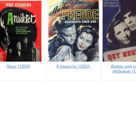
Лицо (1958)
К радости (1950)
Дождь над 
любовью (1