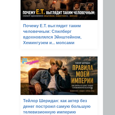
Почему E.T. выглядит таким
человечным: Спилберг
вдохновлялся Эйнштейном,
Хемингуэем и... мопсами
Тейлор Шеридан: как актер без
денег построил самую большую
телевизионную империю