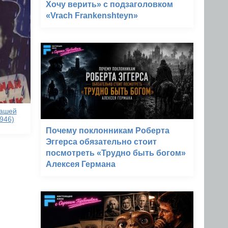
Хочу верить» с подзаголовком
«Vrach Frankenshteyn»
нашей
946)
Почему поклонникам Роберта
Эггерса обязательно стоит
посмотреть «Трудно быть богом»
Алексея Германа