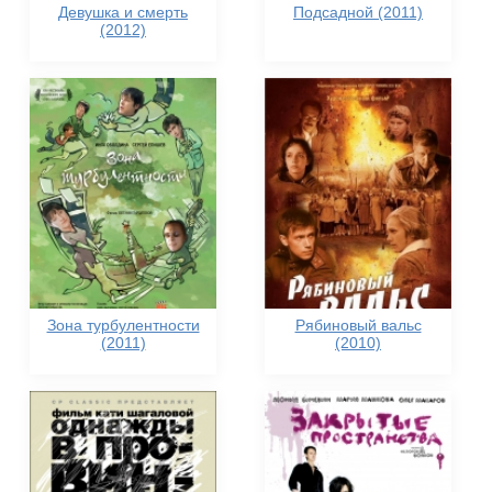
Девушка и смерть
Подсадной (2011)
(2012)
Зона турбулентности
Рябиновый вальс
(2011)
(2010)