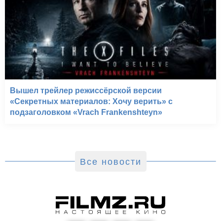
Вышел трейлер режиссёрской версии
«Секретных материалов: Хочу верить» с
подзаголовком «Vrach Frankenshteyn»
Все новости