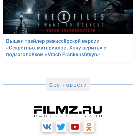
Вышел трейлер режиссёрской версии
«Секретных материалов: Хочу верить» с
подзаголовком «Vrach Frankenshteyn»
Все новости