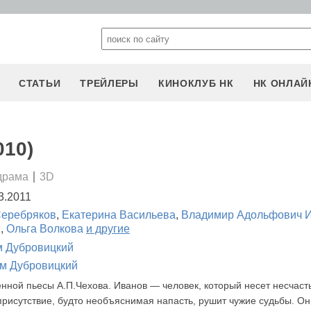
СТАТЬИ
ТРЕЙЛЕРЫ
КИНОКЛУБ НК
НК ОНЛАЙ
010)
драма
3D
3.2011
Серебряков
,
Екатерина Васильева
,
Владимир Адольфович 
н
,
Ольга Волкова
и другие
 Дубровицкий
м Дубровицкий
ной пьесы А.П.Чехова. Иванов — человек, который несет несчаст
 присутствие, будто необъяснимая напасть, рушит чужие судьбы. Он