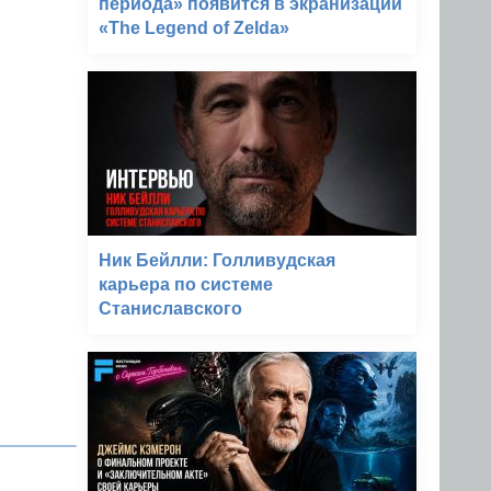
периода» появится в экранизации
«The Legend of Zelda»
Ник Бейлли: Голливудская
карьера по системе
Станиславского