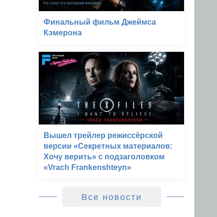
Финальный фильм Джеймса
Кэмерона
Вышел трейлер режиссёрской
версии «Секретных материалов:
Хочу верить» с подзаголовком
«Vrach Frankenshteyn»
Все новости