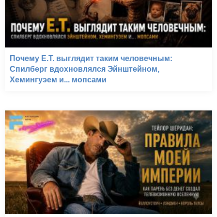
Почему E.T. выглядит таким человечным:
Спилберг вдохновлялся Эйнштейном,
Хемингуэем и... мопсами