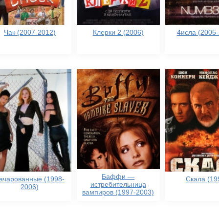
Чак (2007-2012)
Клерки 2 (2006)
4исла (2005-
Баффи —
ачарованные (1998-
Скала (19
истребительница
2006)
вампиров (1997-2003)