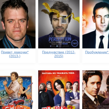
Привет, дамочки*
Предчувствие (2012-
Пробуждение* 
(2013-)
2015)