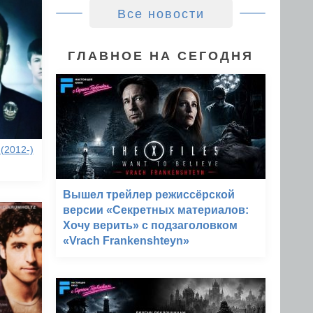
Все новости
ГЛАВНОЕ НА СЕГОДНЯ
(2012-)
Вышел трейлер режиссёрской
версии «Секретных материалов:
Хочу верить» с подзаголовком
«Vrach Frankenshteyn»