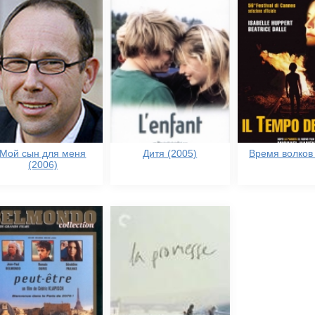
Мой сын для меня
Дитя (2005)
Время волков 
(2006)