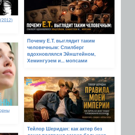
(2012)
Почему E.T. выглядит таким
человечным: Спилберг
вдохновлялся Эйнштейном,
Хемингуэем и... мопсами
орны
Тейлор Шеридан: как актер без