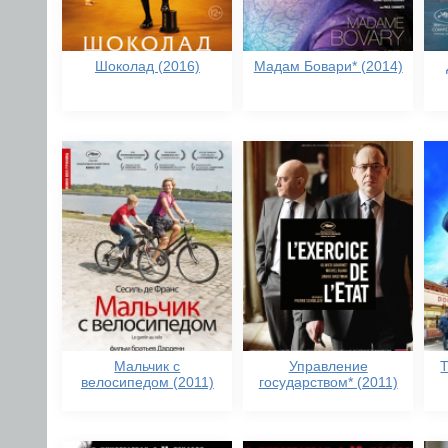
Шоколад (2016)
Мадам Бовари* (2014)
Мальчик с
Управление
велосипедом (2011)
государством* (2011)