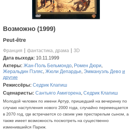
Возможно (1999)
Peut-être
Франция
фантастика, драма
3D
Дата выхода:
10.11.1999
Актеры:
Жан-Поль Бельмондо
,
Ромен Дюри
,
Жеральдин Пэляс
,
Жюли Депардье
,
Эммануэль Дево
и
другие
Режиссёры:
Седрик Клапиш
Сценаристы:
Сантьяго Амигорена
,
Седрик Клапиш
Молодой человек по имени Артур, пришедший на вечеринку по
случаю наступления нового 2000 года, случайно перемещается
в 2070 год, где встречается со своим уже престарелым сыном, а
также имеет возможность посмотреть на существенно
изменившийся Париж.