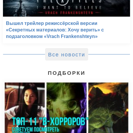
Вышел трейлер режиссёрской версии
«Секретных материалов: Хочу верить» с
подзаголовком «Vrach Frankenshteyn»
Все новости
ПОДБОРКИ