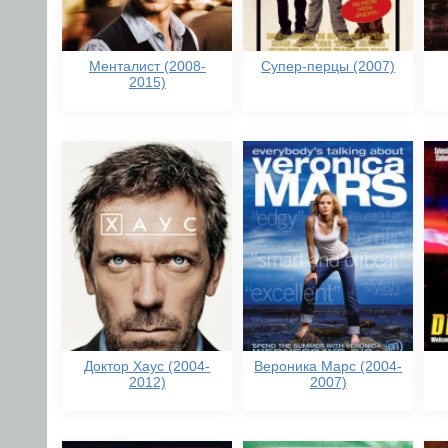
Менталист (2008-
Супер-перцы (2007)
2015)
Доктор Хаус (2004-
Вероника Марс (2004-
2012)
2007)