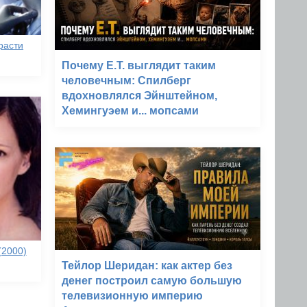
расти
Почему E.T. выглядит таким
человечным: Спилберг
вдохновлялся Эйнштейном,
Хемингуэем и... мопсами
(2000)
Тейлор Шеридан: как актер без
денег построил самую большую
телевизионную империю