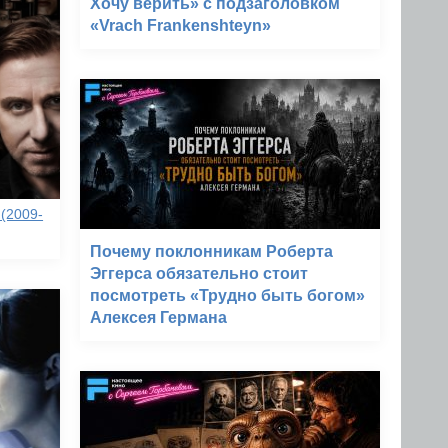
Хочу верить» с подзаголовком
«Vrach Frankenshteyn»
(2009-
Почему поклонникам Роберта
Эггерса обязательно стоит
посмотреть «Трудно быть богом»
Алексея Германа